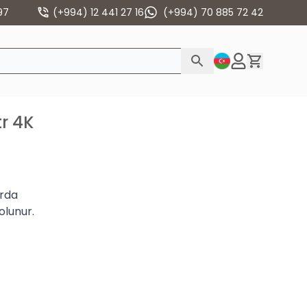
97
(+994) 12 441 27 16
(+994) 70 885 72 42
r 4K
arda
olunur.