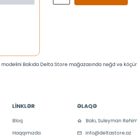
K
modelini Bakıda Delta Store mağazasında nəğd və köçürmə 
LİNKLƏR
ƏLAQƏ
Bloq
Bakı, Suleyman Rəhim
Haqqımızda
info@deltastore.az