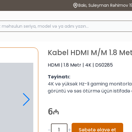
Bakı, Suleyman Rəhimov 1
Kabel HDMI M/M 1.8 Met
HDMI | 1.8 Metr | 4K | DS0285
Təyinatı:
4K və yüksək Hz-li gaming monitorl
görüntü və səs ötürmə üçün istifadə 
6
-
+
Səbətə əlavə et