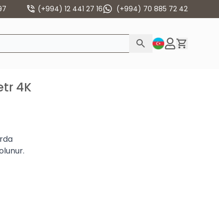
97
(+994) 12 441 27 16
(+994) 70 885 72 42
etr 4K
arda
olunur.