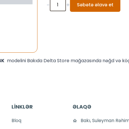
-
+
Səbətə əlavə et
 4K
modelini Bakıda Delta Store mağazasında nəğd və köç
LİNKLƏR
ƏLAQƏ
Bloq
Bakı, Suleyman Rəhim