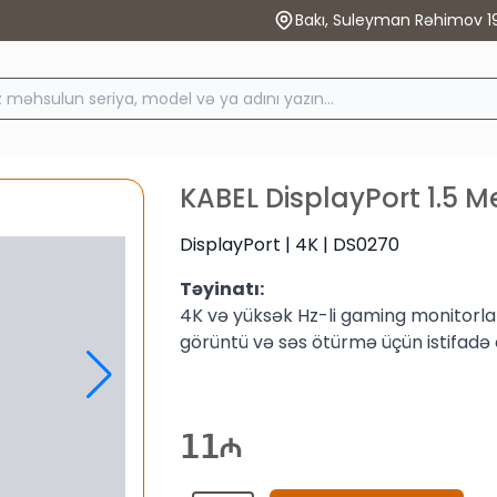
Bakı, Suleyman Rəhimov 1
KABEL DisplayPort 1.5 M
DisplayPort | 4K | DS0270
Təyinatı:
4K və yüksək Hz-li gaming monitorl
görüntü və səs ötürmə üçün istifadə 
11