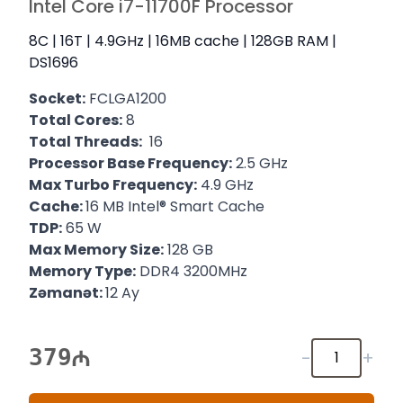
Intel Core i7-11700F Processor
8C | 16T | 4.9GHz | 16MB cache | 128GB RAM |
DS1696
Socket:
FCLGA1200
Total Cores:
8
Total Threads:
16
Processor Base Frequency:
2.5 GHz
Max Turbo Frequency:
4.9 GHz
Cache:
16 MB Intel® Smart Cache
TDP:
65 W
Max Memory Size:
128 GB
Memory Type:
DDR4 3200MHz
Zəmanət:
12 Ay
379
-
+