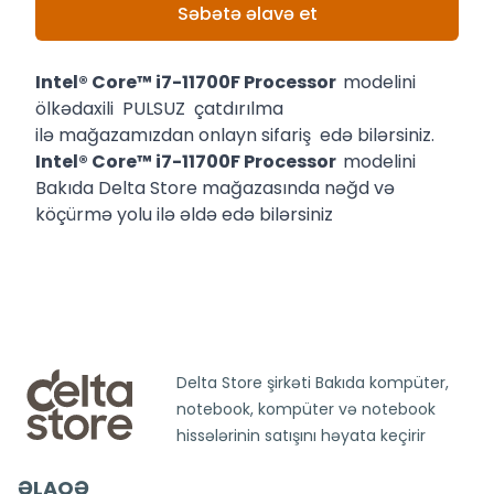
Səbətə əlavə et
Intel® Core™ i7-11700F Processor
modelini
ölkədaxili PULSUZ çatdırılma
ilə mağazamızdan onlayn sifariş edə bilərsiniz.
Intel® Core™ i7-11700F Processor
modelini
Bakıda Delta Store mağazasında nəğd və
köçürmə yolu ilə əldə edə bilərsiniz
Delta Store şirkəti Bakıda kompüter,
notebook, kompüter və notebook
hissələrinin satışını həyata keçirir
ƏLAQƏ