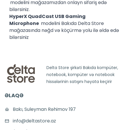
modelini mağazamızdan onlayn sifariş edə
bilərsiniz.
HyperX QuadCast USB Gaming
Microphone
modelini Bakıda Delta Store
mağazasında nəğd və köçürmə yolu ilə əldə edə
bilərsiniz
Delta Store şirkəti Bakıda kompüter,
notebook, kompüter və notebook
hissələrinin satışını həyata keçirir
ƏLAQƏ
Bakı, Suleyman Rəhimov 197
info@deltastore.az