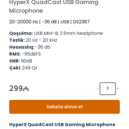
HyperX QuadCast USB Gaming
Microphone
20-20000 Hz | -36 dB | USB | DS2387
Qoşulma:
USB Mini-B, 3.5mm headphone
Tezlik:
20 Hz - 20 kHz
Həssaslıq:
-36 db
RMS:
-95dBFS
SNR:
90dB
Çəki:
249 Qr
299
-
+
Səbətə əlavə et
HyperX QuadCast USB Gaming Microphone