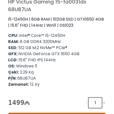
HP Victus Gaming 15-fa0031dx
68U87UA
i5-12450H | 8GB RAM | 512GB SSD | GTX1650 4GB
| 15.6" FHD | 144Hz | Win11 | DS1023
CPU:
Intel® Core™ i5-12450H
RAM:
8 GB DDR4 3200MHz
SSD:
512 GB M.2 NVMe™ PCIe®
GFX:
NVIDIA GeForce GTX 1650 4GB
LCD:
15.6" FHD IPS 144Hz
OS:
Windows 11
Çəki:
2.29 Kq
P/N:
68U87UA
Zəmanət:
12 Ay
1499
-
+