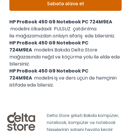
Səbətə əlavə et
HP ProBook 450 G9 Notebook PC 724M9EA
modelini ölkədaxili PULSUZ çatdırılma
ilə mağazamızdan onlayn sifariş edə bilərsiniz.
HP ProBook 450 G9 Notebook PC
724M9EA
modelini Bakıda Delta Store
mağazasında nəğd və köçürmə yolu ilə əldə edə
bilərsiniz.
HP ProBook 450 G9 Notebook PC
724M9EA
modelini iş və dərs üçün də həmçinin
istifadə edə bilərsiz.
Delta Store şirkəti Bakıda kompüter,
notebook, kompüter və notebook
hissələrinin satışını həyata keçirir