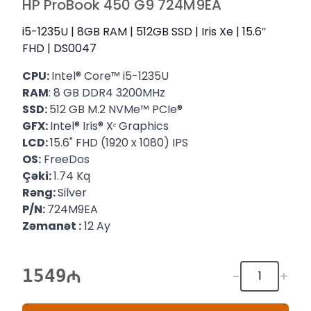
HP ProBook 450 G9 724M9EA
i5-1235U | 8GB RAM | 512GB SSD | Iris Xe | 15.6″
FHD | DS0047
CPU:
Intel® Core™ i5-1235U
RAM
: 8 GB DDR4 3200MHz
SSD:
512 GB M.2 NVMe™ PCIe®
GFX:
Intel® Iris® Xᵉ Graphics
LCD:
15.6" FHD (1920 x 1080) IPS
OS:
FreeDos
Çəki:
1.74 Kq
Rəng:
Silver
P/N:
724M9EA
Zəmanət :
12 Ay
1549
-
+