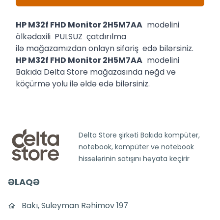
HP M32f FHD Monitor 2H5M7AA
modelini
ölkədaxili PULSUZ çatdırılma
ilə mağazamızdan onlayn sifariş edə bilərsiniz.
HP M32f FHD Monitor 2H5M7AA
modelini
Bakıda Delta Store mağazasında nəğd və
köçürmə yolu ilə əldə edə bilərsiniz.
Delta Store şirkəti Bakıda kompüter,
notebook, kompüter və notebook
hissələrinin satışını həyata keçirir
ƏLAQƏ
Bakı, Suleyman Rəhimov 197