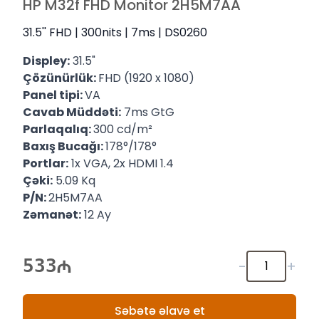
HP M32f FHD Monitor 2H5M7AA
31.5'' FHD | 300nits | 7ms | DS0260
Displey
:
31.5"
Çözünürlük:
FHD (1920 x 1080)
Panel tipi:
VA
Cavab Müddəti:
7ms GtG
Parlaqalıq:
300 cd/m²
Baxış Bucağı:
178°/178°
Portlar:
1x VGA, 2x HDMI 1.4
Çəki:
5.09 Kq
P/N:
2H5M7AA
Zəmanət:
12 Ay
533
-
+
Səbətə əlavə et