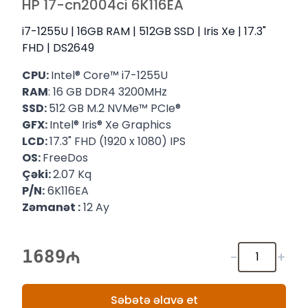
HP 17-cn2004ci 6K116EA
i7-1255U | 16GB RAM | 512GB SSD | Iris Xe | 17.3"
FHD | DS2649
CPU:
Intel® Core™ i7-1255U
RAM
: 16 GB DDR4 3200MHz
SSD:
512 GB M.2 NVMe™ PCIe®
GFX:
Intel® Iris® Xe Graphics
LCD:
17.3" FHD (1920 x 1080) IPS
OS:
FreeDos
Çəki:
2.07 Kq
P/N:
6K116EA
Zəmanət :
12 Ay
1689
-
+
Səbətə əlavə et