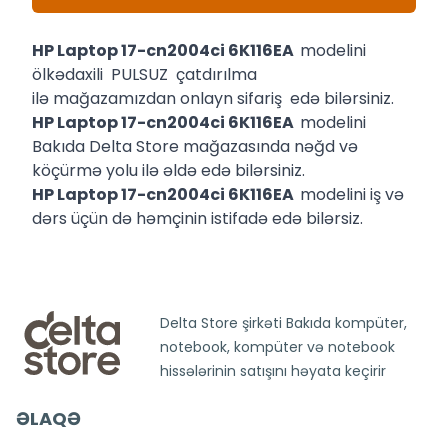
HP Laptop 17-cn2004ci 6K116EA
modelini
ölkədaxili PULSUZ çatdırılma
ilə mağazamızdan onlayn sifariş edə bilərsiniz.
HP Laptop 17-cn2004ci 6K116EA
modelini
Bakıda Delta Store mağazasında nəğd və
köçürmə yolu ilə əldə edə bilərsiniz.
HP Laptop 17-cn2004ci 6K116EA
modelini iş və
dərs üçün də həmçinin istifadə edə bilərsiz.
Delta Store şirkəti Bakıda kompüter,
notebook, kompüter və notebook
hissələrinin satışını həyata keçirir
ƏLAQƏ