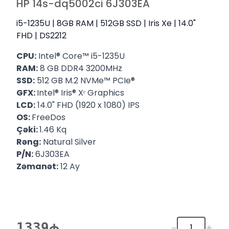
HP 14s-dq5002ci 6J303EA
i5-1235U | 8GB RAM | 512GB SSD | Iris Xe | 14.0"
FHD | DS2212
CPU:
Intel® Core™ i5-1235U
RAM:
8 GB DDR4 3200MHz
SSD:
512 GB M.2 NVMe™ PCIe®
GFX:
Intel® Iris® Xᵉ Graphics
LCD:
14.0" FHD (1920 x 1080) IPS
OS:
FreeDos
Çəki:
1.46 Kq
Rəng:
Natural Silver
P/N:
6J303EA
Zəmanət:
12 Ay
1339
-
+