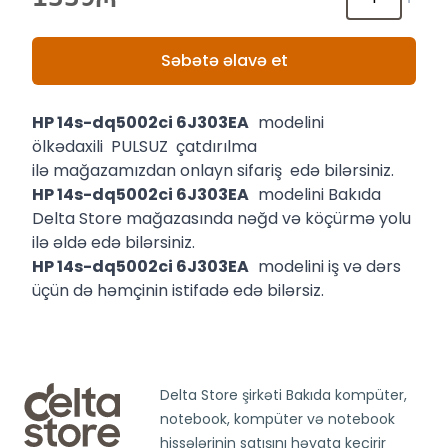
Səbətə əlavə et
HP 14s-dq5002ci 6J303EA
modelini
ölkədaxili PULSUZ çatdırılma
ilə mağazamızdan onlayn sifariş edə bilərsiniz.
HP 14s-dq5002ci 6J303EA
modelini Bakıda
Delta Store mağazasında nəğd və köçürmə yolu
ilə əldə edə bilərsiniz.
HP 14s-dq5002ci 6J303EA
modelini iş və dərs
üçün də həmçinin istifadə edə bilərsiz.
Delta Store şirkəti Bakıda kompüter,
notebook, kompüter və notebook
hissələrinin satışını həyata keçirir