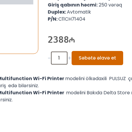
Giriş qabının həcmi:
250 vərəq
Duplex:
Avtomatik
P/N:
C11CH71404
2388
-
+
Səbətə əlavə et
ultifunction Wi-Fi Printer
modelini ölkədaxili PULSUZ ç
iş edə bilərsiniz.
ultifunction Wi-Fi Printer
modelini Bakıda Delta Stor
siniz.