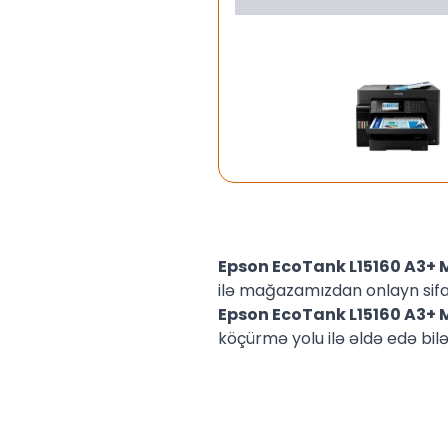
Epson EcoTank L15160 A3+ M
ilə mağazamızdan onlayn sifar
Epson EcoTank L15160 A3+ M
köçürmə yolu ilə əldə edə bilər