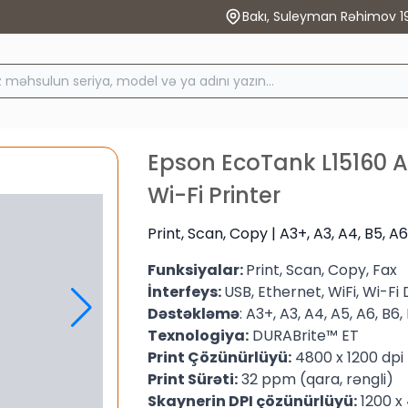
Bakı, Suleyman Rəhimov 1
Epson EcoTank L15160 A
Wi-Fi Printer
Print, Scan, Copy | A3+, A3, A4, B5, A
Funksiyalar:
Print, Scan, Copy, Fax
İnterfeys:
USB, Ethernet, WiFi, Wi-Fi 
Dəstəkləmə
: A3+, A3, A4, A5, A6, B6
Texnologiya:
DURABrite™ ET
Print Çözünürlüyü:
4800 x 1200 dpi
Print Sürəti:
32 ppm (qara, rəngli)
Skaynerin DPI çözünürlüyü:
1200 x