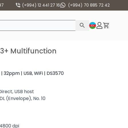
97
(+994) 12 441 27 16
(+994) 70 885 72 42
3+ Multifunction
6 | 32ppm | USB, WiFi | DS3570
Direct, USB host
, DL (Envelope), No. 10
 4800 dpi