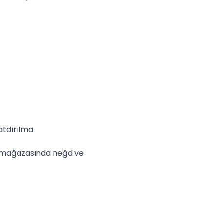
atdırılma
e mağazasında nəğd və