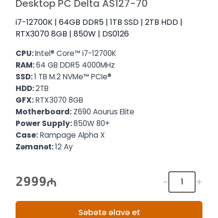
Desktop PC Delta AS127-70
i7-12700K | 64GB DDR5 | 1TB SSD | 2TB HDD |
RTX3070 8GB | 850W | DS0126
CPU:
Intel® Core™ i7-12700K
RAM:
64 GB DDR5 4000MHz
SSD:
1 TB M.2 NVMe™ PCIe®
HDD:
2TB
GFX:
RTX3070 8GB
Motherboard:
Z690 Aourus Elite
Power Supply:
850W 80+
Case:
Rampage Alpha X
Zəmanət:
12 Ay
2999
-
+
Səbətə əlavə et