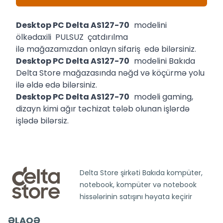
Desktop PC Delta AS127-70
modelini
ölkədaxili PULSUZ çatdırılma
ilə mağazamızdan onlayn sifariş edə bilərsiniz.
Desktop PC Delta AS127-70
modelini Bakıda
Delta Store mağazasında nəğd və köçürmə yolu
ilə əldə edə bilərsiniz.
Desktop PC Delta AS127-70
modeli gaming,
dizayn kimi ağır təchizat tələb olunan işlərdə
işlədə bilərsiz.
Delta Store şirkəti Bakıda kompüter,
notebook, kompüter və notebook
hissələrinin satışını həyata keçirir
ƏLAQƏ