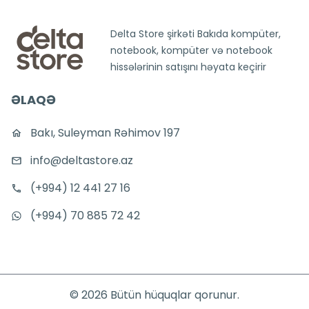
Delta Store şirkəti Bakıda kompüter,
notebook, kompüter və notebook
hissələrinin satışını həyata keçirir
ƏLAQƏ
Bakı, Suleyman Rəhimov 197
info@deltastore.az
(+994) 12 441 27 16
(+994) 70 885 72 42
©
2026
Bütün hüquqlar qorunur.