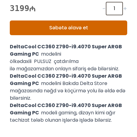
3199
-
+
Səbətə əlavə et
DeltaCool CC360 Z790-i9.4070 Super ARGB
Gaming PC
modelini
ölkədaxili PULSUZ çatdırılma
ilə mağazamızdan onlayn sifariş edə bilərsiniz.
DeltaCool CC360 Z790-i9.4070 Super ARGB
Gaming PC
modelini Bakıda Delta Store
mağazasında nəğd və köçürmə yolu ilə əldə edə
bilərsiniz.
DeltaCool CC360 Z790-i9.4070 Super ARGB
Gaming PC
modeli gaming, dizayn kimi ağır
təchizat tələb olunan işlərdə işlədə bilərsiz.