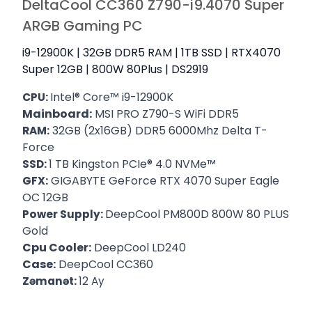
DeltaCool CC360 Z790-i9.4070 Super
ARGB Gaming PC
i9-12900K | 32GB DDR5 RAM | 1TB SSD | RTX4070
Super 12GB | 800W 80Plus | DS2919
Intel® Core™ i9-12900K
CPU:
Mainboard:
MSI PRO Z790-S WiFi DDR5
32GB (2x16GB) DDR5 6000Mhz Delta T-
RAM:
Force
1 TB Kingston PCIe® 4.0 NVMe™
SSD:
GIGABYTE GeForce RTX 4070 Super Eagle
GFX:
OC 12GB
DeepCool PM800D 800W 80 PLUS
Power Supply:
Gold
Cpu Cooler:
DeepCool LD240
Case:
DeepCool CC360
Zəmanət:
12 Ay