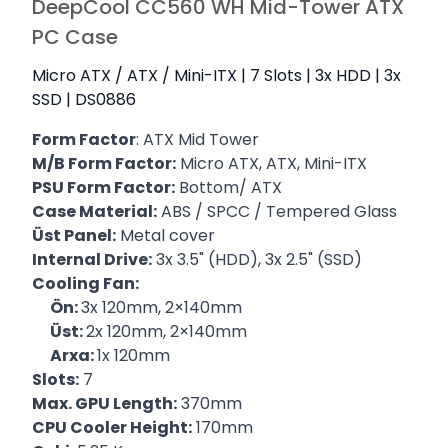
DeepCool CC560 WH Mid-Tower ATX
PC Case
Micro ATX / ATX / Mini-ITX | 7 Slots | 3x HDD | 3x
SSD | DS0886
Form Factor
: ATX Mid Tower
M/B Form Factor:
Micro ATX, ATX, Mini-ITX
PSU Form Factor:
Bottom/ ATX
Case Material:
ABS / SPCC / Tempered Glass
Üst Panel:
Metal cover
Internal Drive:
3x 3.5" (HDD), 3x 2.5" (SSD)
Cooling Fan:
Ön:
3x 120mm, 2×140mm
Üst:
2x 120mm, 2×140mm
Arxa:
1x 120mm
Slots:
7
Max. GPU Length:
370mm
CPU Cooler Height:
170mm