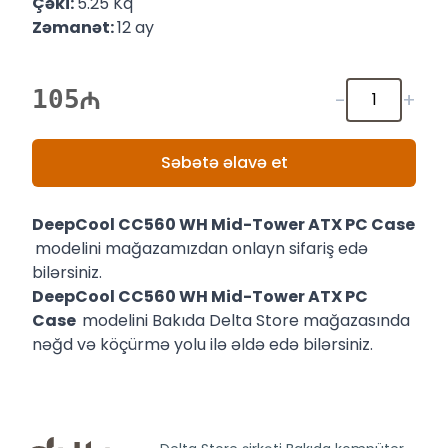
Çəki:
5.25 Kq
Zəmanət:
12 ay
105
-
+
Səbətə əlavə et
DeepCool CC560 WH Mid-Tower ATX PC Case
modelini mağazamızdan onlayn sifariş edə
bilərsiniz.
DeepCool CC560 WH Mid-Tower ATX PC
Case
modelini Bakıda Delta Store mağazasında
nəğd və köçürmə yolu ilə əldə edə bilərsiniz.