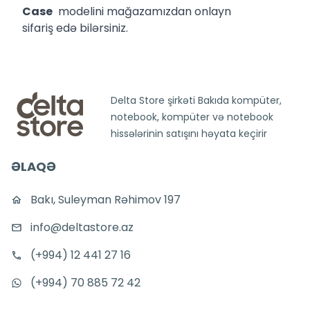
Case
modelini mağazamızdan onlayn
sifariş edə bilərsiniz.
Delta Store şirkəti Bakıda kompüter,
notebook, kompüter və notebook
hissələrinin satışını həyata keçirir
ƏLAQƏ
Bakı, Suleyman Rəhimov 197
info@deltastore.az
(+994) 12 441 27 16
(+994) 70 885 72 42