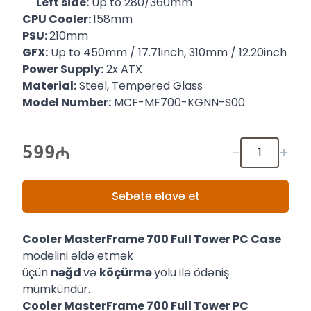
Left side:
Up to 280/360mm
CPU Cooler:
158mm
PSU:
210mm
GFX:
Up to 450mm / 17.71inch, 310mm / 12.20inch
Power Supply:
2x ATX
Material:
Steel, Tempered Glass
Model Number:
MCF-MF700-KGNN-S00
599
-
+
Səbətə əlavə et
Cooler MasterFrame 700 Full Tower PC Case
modelini əldə etmək
üçün
nəğd
və
köçürmə
yolu ilə ödəniş
mümkündür.
Cooler MasterFrame 700 Full Tower PC