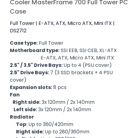
Cooler MasterFrame 700 Full Tower PC
Case
Full Tower | E-ATX, ATX, Micro ATX, Mini ITX |
DS2712
Case type:
Full Tower
Motherboard type:
SSI EEB, SSI CEB, XL-ATX
E-ATX, ATX, Micro ATX, Mini ITX
2.5" / 3.5" Drive Bays:
Up to 4 (PSU cover)
2.5" Drive Bays:
7 (3 SSD brackets + 4 PSU
cover)
Expansion slots:
8 pcs
Fan
Right side:
3x 120mm / 2x 140mm
Left side:
3x 120mm / 2x 140mm
Radiator
Top
: Up to 360/420mm
Right side:
Up to 280/360mm