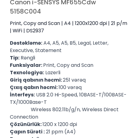
Canon i-SENSYS MF655Cdw
5158C004
Print, Copy and Scan | A4 | 1200x1200 dpi | 21 p/m
| WiFi | DS2937
Dəstəkləmə:
A4, A5, A5, B5, Legal, Letter,
Executive, Statement
Tip:
Rəngli
Funksiyalar:
Print, Copy and Scan
Texnologiya:
Lazerli
Giriş qabının həcmi:
251 vərəq
Çıxış qabın həcmi:
100 vərəq
İnterfeys:
USB 2.0 Hi-Speed, 10BASE-T/100BASE-
TX/1000Base-T
Wireless 802.11b/g/n, Wireless Direct
Connection
Çözünürlük:
1200 x 1200 dpi
Çapın Sürəti :
21 ppm (A4)