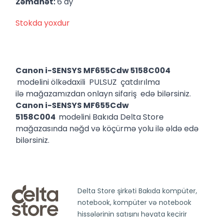
Zəmanət:
6 ay
Stokda yoxdur
Canon i-SENSYS MF655Cdw 5158C004
modelini ölkədaxili PULSUZ çatdırılma
ilə mağazamızdan onlayn sifariş edə bilərsiniz.
Canon i-SENSYS MF655Cdw
5158C004
modelini Bakıda Delta Store
mağazasında nəğd və köçürmə yolu ilə əldə edə
bilərsiniz.
Delta Store şirkəti Bakıda kompüter,
notebook, kompüter və notebook
hissələrinin satışını həyata keçirir