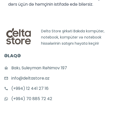
dərs üçün də həmçinin istifadə edə bilərsiz.
Delta Store şirkəti Bakıda kompüter,
notebook, kompüter və notebook
hissələrinin satışını həyata keçirir
ƏLAQƏ
Bakı, Suleyman Rəhimov 197
info@deltastore.az
(+994) 12 441 27 16
(+994) 70 885 72 42