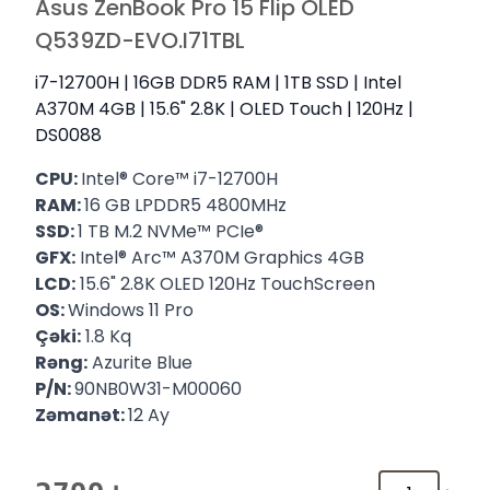
Asus ZenBook Pro 15 Flip OLED
Q539ZD-EVO.I71TBL
i7-12700H | 16GB DDR5 RAM | 1TB SSD | Intel
A370M 4GB | 15.6" 2.8K | OLED Touch | 120Hz |
DS0088
CPU:
Intel®️ Core™️ i7-12700H
RAM:
16 GB LPDDR5 4800MHz
SSD:
1 TB M.2 NVMe™️ PCIe®️
GFX:
Intel® Arc™ A370M Graphics 4GB
LCD:
15.6" 2.8K OLED 120Hz TouchScreen
OS:
Windows 11 Pro
Çəki:
1.8 Kq
Rəng:
Azurite Blue
P/N:
90NB0W31-M00060
Zəmanət:
12 Ay