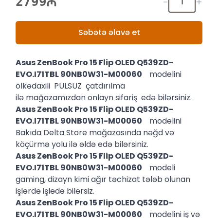
2799
-
+
Səbətə əlavə et
Asus ZenBook Pro 15 Flip OLED Q539ZD-
EVO.I71TBL 90NB0W31-M00060
modelini
ölkədaxili PULSUZ çatdırılma
ilə mağazamızdan onlayn sifariş edə bilərsiniz.
Asus ZenBook Pro 15 Flip OLED Q539ZD-
EVO.I71TBL 90NB0W31-M00060
modelini
Bakıda Delta Store mağazasında nəğd və
köçürmə yolu ilə əldə edə bilərsiniz.
Asus ZenBook Pro 15 Flip OLED Q539ZD-
EVO.I71TBL 90NB0W31-M00060
modeli
gaming, dizayn kimi ağır təchizat tələb olunan
işlərdə işlədə bilərsiz.
Asus ZenBook Pro 15 Flip OLED Q539ZD-
EVO.I71TBL 90NB0W31-M00060
modelini iş və