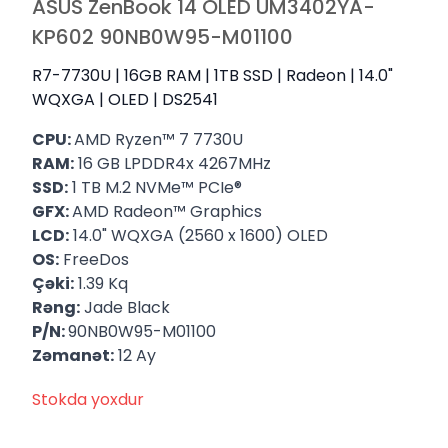
ASUS ZenBook 14 OLED UM3402YA-
KP602 90NB0W95-M01100
R7-7730U | 16GB RAM | 1TB SSD | Radeon | 14.0"
WQXGA | OLED | DS2541
CPU:
AMD Ryzen™ 7 7730U
RAM:
16 GB LPDDR4x 4267MHz
SSD:
1 TB M.2 NVMe™ PCIe®
GFX:
AMD Radeon™ Graphics
LCD:
14.0" WQXGA (2560 x 1600) OLED
OS:
FreeDos
Çəki:
1.39 Kq
Rəng:
Jade Black
P/N:
90NB0W95-M01100
Zəmanət:
12 Ay
Stokda yoxdur