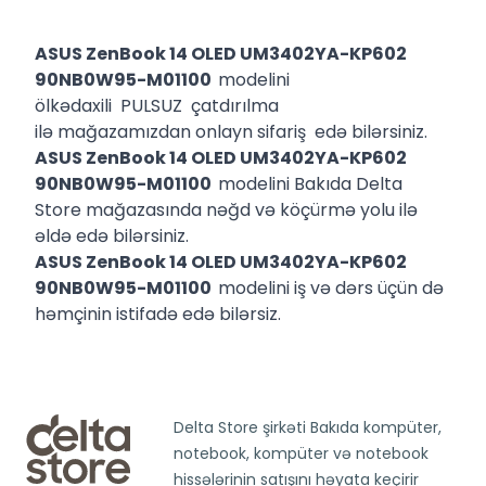
ASUS ZenBook 14 OLED UM3402YA-KP602
90NB0W95-M01100
modelini
ölkədaxili PULSUZ çatdırılma
ilə mağazamızdan onlayn sifariş edə bilərsiniz.
ASUS ZenBook 14 OLED UM3402YA-KP602
90NB0W95-M01100
modelini Bakıda Delta
Store mağazasında nəğd və köçürmə yolu ilə
əldə edə bilərsiniz.
ASUS ZenBook 14 OLED UM3402YA-KP602
90NB0W95-M01100
modelini iş və dərs üçün də
həmçinin istifadə edə bilərsiz.
Delta Store şirkəti Bakıda kompüter,
notebook, kompüter və notebook
hissələrinin satışını həyata keçirir