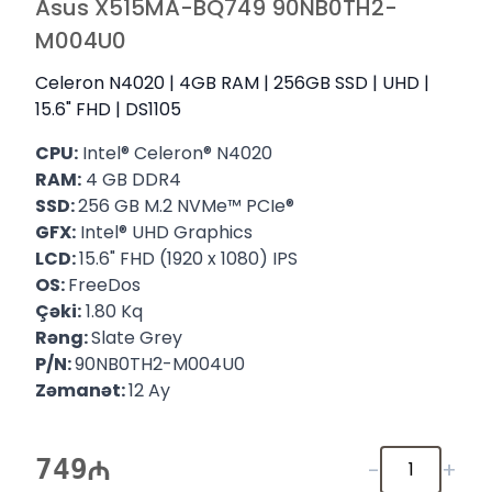
Asus X515MA-BQ749 90NB0TH2-
M004U0
Celeron N4020 | 4GB RAM | 256GB SSD | UHD |
15.6" FHD | DS1105
CPU:
Intel® Celeron® N4020
RAM:
4 GB DDR4
SSD:
256 GB M.2 NVMe™ PCIe®
GFX:
Intel® UHD Graphics
LCD:
15.6" FHD (1920 x 1080) IPS
OS:
FreeDos
Çəki:
1.80 Kq
Rəng:
Slate Grey
P/N:
90NB0TH2-M004U0
Zəmanət:
12 Ay
749
-
+