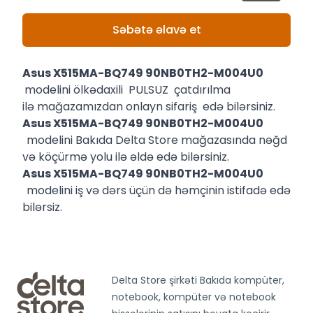
Səbətə əlavə et
Asus X515MA-BQ749 90NB0TH2-M004U0
modelini ölkədaxili PULSUZ çatdırılma
ilə mağazamızdan onlayn sifariş edə bilərsiniz.
Asus X515MA-BQ749 90NB0TH2-M004U0
modelini Bakıda Delta Store mağazasında nəğd
və köçürmə yolu ilə əldə edə bilərsiniz.
Asus X515MA-BQ749 90NB0TH2-M004U0
modelini iş və dərs üçün də həmçinin istifadə edə
bilərsiz.
Delta Store şirkəti Bakıda kompüter,
notebook, kompüter və notebook