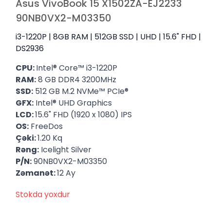
Asus VivoBook 15 X1502ZA-EJ2233
90NB0VX2-M03350
i3-1220P | 8GB RAM | 512GB SSD | UHD | 15.6" FHD |
DS2936
CPU:
Intel® Core™ i3-1220P
RAM:
8 GB DDR4 3200MHz
SSD:
512 GB M.2 NVMe™ PCIe®
GFX:
Intel® UHD Graphics
LCD:
15.6" FHD (1920 x 1080) IPS
OS:
FreeDos
Çəki:
1.20 Kq
Rəng:
Icelight Silver
P/N:
90NB0VX2-M03350
Zəmanət:
12 Ay
Stokda yoxdur