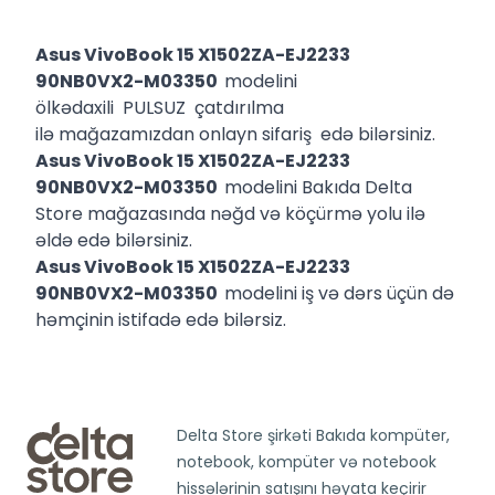
Asus VivoBook 15 X1502ZA-EJ2233
90NB0VX2-M03350
modelini
ölkədaxili PULSUZ çatdırılma
ilə mağazamızdan onlayn sifariş edə bilərsiniz.
Asus VivoBook 15 X1502ZA-EJ2233
90NB0VX2-M03350
modelini Bakıda Delta
Store mağazasında nəğd və köçürmə yolu ilə
əldə edə bilərsiniz.
Asus VivoBook 15 X1502ZA-EJ2233
90NB0VX2-M03350
modelini iş və dərs üçün də
həmçinin istifadə edə bilərsiz.
Delta Store şirkəti Bakıda kompüter,
notebook, kompüter və notebook
hissələrinin satışını həyata keçirir