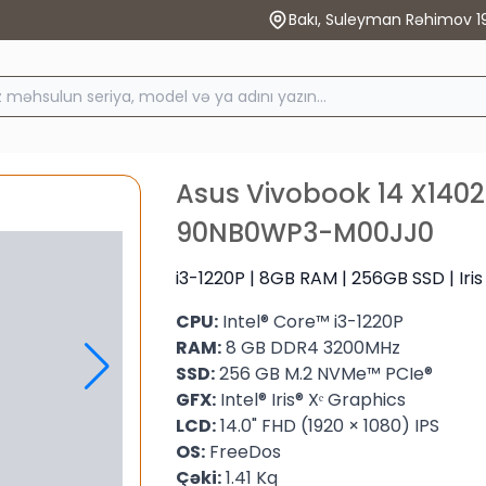
Bakı, Suleyman Rəhimov 1
Asus Vivobook 14 X140
90NB0WP3-M00JJ0
i3-1220P | 8GB RAM | 256GB SSD | Iris
CPU:
Intel® Core™ i3-1220P
RAM:
8 GB DDR4 3200MHz
SSD:
256 GB M.2 NVMe™ PCIe®
GFX:
Intel® Iris® Xᵉ Graphics
LCD:
14.0" FHD (1920 × 1080) IPS
OS:
FreeDos
Çəki:
1.41 Kq