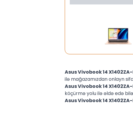
Asus Vivobook 14 X1402Z
ilə mağazamızdan onlayn sifar
Asus Vivobook 14 X1402Z
köçürmə yolu ilə əldə edə bilər
Asus Vivobook 14 X1402Z