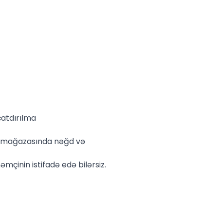
çatdırılma
e mağazasında nəğd və
əmçinin istifadə edə bilərsiz.