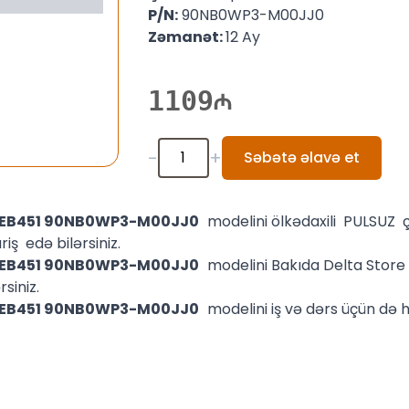
P/N:
90NB0WP3-M00JJ0
Zəmanət:
12 Ay
1109
-
+
Səbətə əlavə et
A-EB451 90NB0WP3-M00JJ0
modelini ölkədaxili PULSUZ 
iş edə bilərsiniz.
A-EB451 90NB0WP3-M00JJ0
modelini Bakıda Delta Stor
siniz.
A-EB451 90NB0WP3-M00JJ0
modelini iş və dərs üçün də h