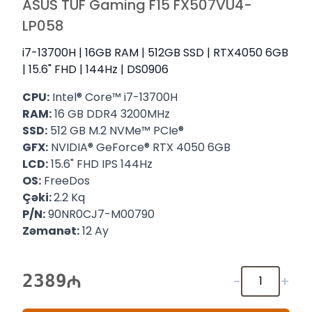
ASUS TUF Gaming F15 FX507VU4-
LP058
i7-13700H | 16GB RAM | 512GB SSD | RTX4050 6GB
| 15.6" FHD | 144Hz | DS0906
CPU:
Intel® Core™ i7-13700H
RAM:
16 GB DDR4 3200MHz
SSD:
512 GB M.2 NVMe™ PCIe®
GFX:
NVIDIA® GeForce® RTX 4050 6GB
LCD:
15.6" FHD IPS 144Hz
OS:
FreeDos
Çəki:
2.2 Kq
P/N:
90NR0CJ7-M00790
Zəmanət:
12 Ay
2389
-
+