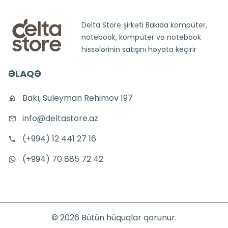
Delta Store şirkəti Bakıda kompüter,
notebook, kompüter və notebook
hissələrinin satışını həyata keçirir
ƏLAQƏ
Bakı, Suleyman Rəhimov 197
info@deltastore.az
(+994) 12 441 27 16
(+994) 70 885 72 42
©
2026
Bütün hüquqlar qorunur.