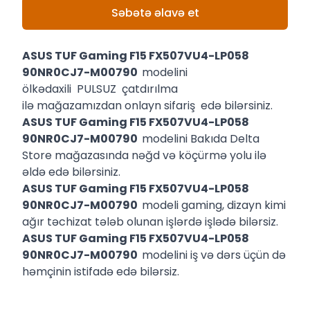
Səbətə əlavə et
ASUS TUF Gaming F15 FX507VU4-LP058
90NR0CJ7-M00790
modelini
ölkədaxili PULSUZ çatdırılma
ilə mağazamızdan onlayn sifariş edə bilərsiniz.
ASUS TUF Gaming F15 FX507VU4-LP058
90NR0CJ7-M00790
modelini Bakıda Delta
Store mağazasında nəğd və köçürmə yolu ilə
əldə edə bilərsiniz.
ASUS TUF Gaming F15 FX507VU4-LP058
90NR0CJ7-M00790
modeli gaming, dizayn kimi
ağır təchizat tələb olunan işlərdə işlədə bilərsiz.
ASUS TUF Gaming F15 FX507VU4-LP058
90NR0CJ7-M00790
modelini iş və dərs üçün də
həmçinin istifadə edə bilərsiz.