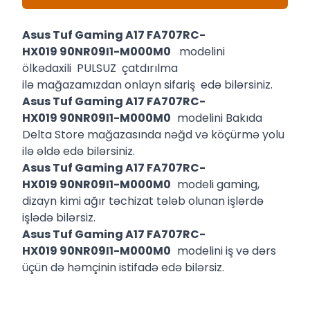
Asus Tuf Gaming A17 FA707RC-
HX019 90NR09I1-M000M0
modelini
ölkədaxili PULSUZ çatdırılma
ilə mağazamızdan onlayn sifariş edə bilərsiniz.
Asus Tuf Gaming A17 FA707RC-
HX019 90NR09I1-M000M0
modelini Bakıda
Delta Store mağazasında nəğd və köçürmə yolu
ilə əldə edə bilərsiniz.
Asus Tuf Gaming A17 FA707RC-
HX019 90NR09I1-M000M0
modeli gaming,
dizayn kimi ağır təchizat tələb olunan işlərdə
işlədə bilərsiz.
Asus Tuf Gaming A17 FA707RC-
HX019 90NR09I1-M000M0
modelini iş və dərs
üçün də həmçinin istifadə edə bilərsiz.