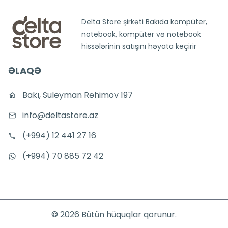
Delta Store şirkəti Bakıda kompüter,
notebook, kompüter və notebook
hissələrinin satışını həyata keçirir
ƏLAQƏ
Bakı, Suleyman Rəhimov 197
info@deltastore.az
(+994) 12 441 27 16
(+994) 70 885 72 42
©
2026
Bütün hüquqlar qorunur.