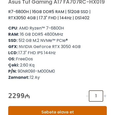
Asus Tuf Gaming A17 FA707RC-HX019
R7-6800H | 16GB DDR5 RAM | 512GB SSD |
RTX3050 4GB | 17.3" FHD | 144Hz | DS1402
CPU
: AMD Ryzen™ 7-6800H
RAM:
16 GB DDR5 4800MHz
SSD:
512 GB M.2 NVMe™ PCIe®
GFX:
NVIDIA GeForce RTX 3050 4GB
LCD:
17.3" FHD IPS 144Hz
OS:
FreeDos
Çəki:
2.60 Kq
P/N:
90NR09I1-M000M0
Zəmanət:
12 Ay
2299
-
+
Səbətə əlavə et