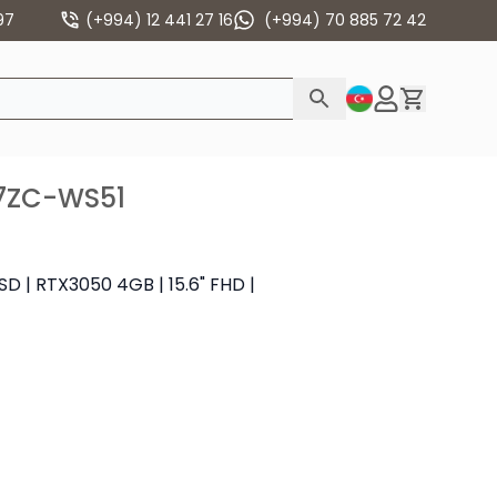
97
(+994) 12 441 27 16
(+994) 70 885 72 42
17ZC-WS51
D | RTX3050 4GB | 15.6" FHD |