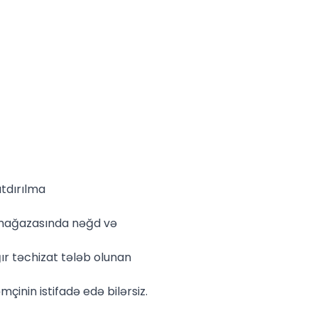
tdırılma
 mağazasında nəğd və
ır təchizat tələb olunan
çinin istifadə edə bilərsiz.