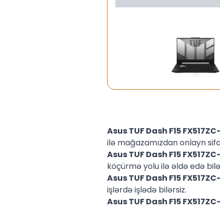
Asus TUF Dash F15 FX517
ilə mağazamızdan onlayn sifar
Asus TUF Dash F15 FX517
köçürmə yolu ilə əldə edə bilər
Asus TUF Dash F15 FX517
işlərdə işlədə bilərsiz.
Asus TUF Dash F15 FX517