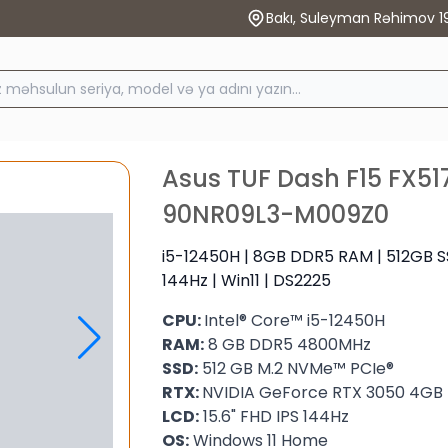
Bakı, Suleyman Rəhimov 1
Asus TUF Dash F15 FX5
90NR09L3-M009Z0
i5-12450H | 8GB DDR5 RAM | 512GB SS
144Hz | Win11 | DS2225
CPU:
Intel® Core™ i5-12450H
RAM:
8 GB DDR5 4800MHz
SSD:
512 GB M.2 NVMe™ PCIe®
RTX:
NVIDIA GeForce RTX 3050 4GB
LCD:
15.6" FHD IPS 144Hz
OS:
Windows 11 Home