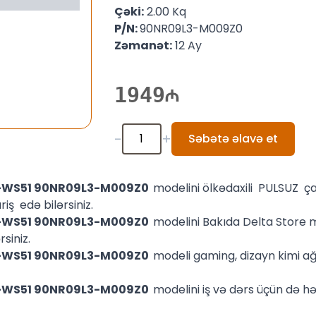
Çəki:
2.00 Kq
P/N:
90NR09L3-M009Z0
Zəmanət:
12 Ay
1949
-
+
Səbətə əlavə et
ZC-WS51 90NR09L3-M009Z0
modelini ölkədaxili PULSUZ ça
iş edə bilərsiniz.
ZC-WS51 90NR09L3-M009Z0
modelini Bakıda Delta Store
siniz.
ZC-WS51 90NR09L3-M009Z0
modeli gaming, dizayn kimi ağ
ZC-WS51 90NR09L3-M009Z0
modelini iş və dərs üçün də həm