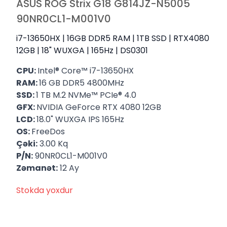
ASUS ROG Strix G18 G814JZ-N5005
90NR0CL1-M001V0
i7-13650HX | 16GB DDR5 RAM | 1TB SSD | RTX4080
12GB | 18" WUXGA | 165Hz | DS0301
CPU:
Intel® Core™ i7-13650HX
RAM:
16 GB DDR5 4800MHz
SSD:
1 TB M.2 NVMe™ PCIe® 4.0
GFX:
NVIDIA GeForce RTX 4080 12GB
LCD:
18.0" WUXGA IPS 165Hz
OS:
FreeDos
Çəki:
3.00 Kq
P/N:
90NR0CL1-M001V0
Zəmanət:
12 Ay
Stokda yoxdur