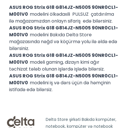
ASUS ROG Strix G18 G814JZ-N5005 90NR0CL1-
M001V0
modelini ölkədaxili PULSUZ çatdırılma
ilə mağazamızdan onlayn sifariş edə bilərsiniz.
ASUS ROG Strix G18 G814JZ-N5005 90NR0CL1-
M001V0
modelini Bakıda Delta Store
mağazasında nəğd və köçürmə yolu ilə əldə edə
bilərsiniz.
ASUS ROG Strix G18 G814JZ-N5005 90NR0CL1-
M001V0
modeli gaming, dizayn kimi ağır
təchizat tələb olunan işlərdə işlədə bilərsiz.
ASUS ROG Strix G18 G814JZ-N5005 90NR0CL1-
M001V0
modelini iş və dərs üçün də həmçinin
istifadə edə bilərsiz.
Delta Store şirkəti Bakıda kompüter,
notebook, kompüter və notebook