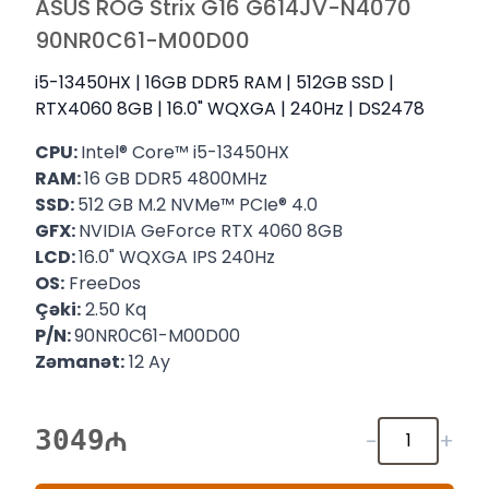
ASUS ROG Strix G16 G614JV-N4070
90NR0C61-M00D00
i5-13450HX | 16GB DDR5 RAM | 512GB SSD |
RTX4060 8GB | 16.0" WQXGA | 240Hz | DS2478
CPU:
Intel® Core™ i5-13450HX
RAM:
16 GB DDR5 4800MHz
SSD:
512 GB M.2 NVMe™ PCIe® 4.0
GFX:
NVIDIA GeForce RTX 4060 8GB
LCD:
16.0" WQXGA IPS 240Hz
OS:
FreeDos
Çəki:
2.50 Kq
P/N:
90NR0C61-M00D00
Zəmanət:
12 Ay
3049
-
+