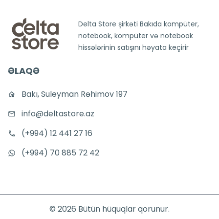
Delta Store şirkəti Bakıda kompüter,
notebook, kompüter və notebook
hissələrinin satışını həyata keçirir
ƏLAQƏ
Bakı, Suleyman Rəhimov 197
info@deltastore.az
(+994) 12 441 27 16
(+994) 70 885 72 42
©
2026
Bütün hüquqlar qorunur.