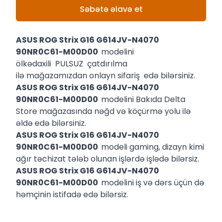
Səbətə əlavə et
ASUS ROG Strix G16 G614JV-N4070
90NR0C61-M00D00
modelini
ölkədaxili PULSUZ çatdırılma
ilə mağazamızdan onlayn sifariş edə bilərsiniz.
ASUS ROG Strix G16 G614JV-N4070
90NR0C61-M00D00
modelini Bakıda Delta
Store mağazasında nəğd və köçürmə yolu ilə
əldə edə bilərsiniz.
ASUS ROG Strix G16 G614JV-N4070
90NR0C61-M00D00
modeli gaming, dizayn kimi
ağır təchizat tələb olunan işlərdə işlədə bilərsiz.
ASUS ROG Strix G16 G614JV-N4070
90NR0C61-M00D00
modelini iş və dərs üçün də
həmçinin istifadə edə bilərsiz.