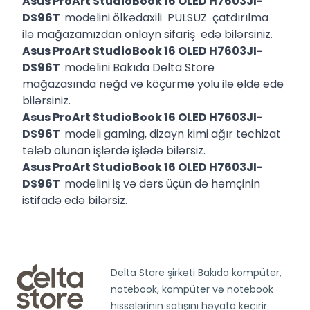
Asus ProArt StudioBook 16 OLED H7603JI-
DS96T
modelini ölkədaxili PULSUZ çatdırılma
ilə mağazamızdan onlayn sifariş edə bilərsiniz.
Asus ProArt StudioBook 16 OLED H7603JI-
DS96T
modelini Bakıda Delta Store
mağazasında nəğd və köçürmə yolu ilə əldə edə
bilərsiniz.
Asus ProArt StudioBook 16 OLED H7603JI-
DS96T
modeli gaming, dizayn kimi ağır təchizat
tələb olunan işlərdə işlədə bilərsiz.
Asus ProArt StudioBook 16 OLED H7603JI-
DS96T
modelini iş və dərs üçün də həmçinin
istifadə edə bilərsiz.
Delta Store şirkəti Bakıda kompüter,
notebook, kompüter və notebook
hissələrinin satışını həyata keçirir