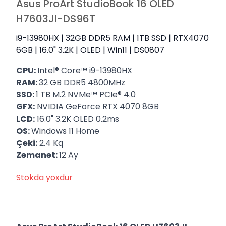
Asus ProArt StudioBook 16 OLED
H7603JI-DS96T
i9-13980HX | 32GB DDR5 RAM | 1TB SSD | RTX4070
6GB | 16.0" 3.2K | OLED | Win11 | DS0807
CPU:
Intel® Core™ i9-13980HX
RAM:
32 GB DDR5 4800MHz
SSD:
1 TB M.2 NVMe™️ PCIe®️ 4.0
GFX:
NVIDIA GeForce RTX 4070 8GB
LCD:
16.0" 3.2K OLED 0.2ms
OS:
Windows 11 Home
Çəki:
2.4 Kq
Zəmanət:
12 Ay
Stokda yoxdur