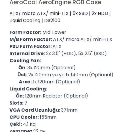
AeroCool AeroEngine RGB Case
ATX/ micro ATX/ mini-ITX | 5x SSD | 2x HDD |
Liquid Cooling | DS2100
Form Factor:
Mid Tower
M/B Form Factor:
ATX/ micro ATX/ mini-ITX
PSU Form Factor:
ATX
Internal Drive:
2x 3.5" (HDD), 5x 2.5" (SSD)
Cooling Fan:
Ön:
3x 120mm (Optional)
Üst:
2x 120mm və ya 1x 140mm (Optional)
Arxa:
1x 120mm (Optional)
Liquid Cooling:
Ön:
120mm Radiator (Optional)
Slots:
7
VGA Card Uzunluğu:
371mm
CPU Cooler:
155mm
Çəki:
4.1 Kq
Zəmanət:
12 ay