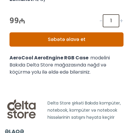
99
-
+
Səbətə əlavə et
AeroCool AeroEngine RGB Case
modelini
Bakıda Delta Store mağazasında nəğd və
köçürmə yolu ilə əldə edə bilərsiniz.
Delta Store şirkəti Bakıda kompüter,
notebook, kompüter və notebook
hissələrinin satışını həyata keçirir
ƏLAQƏ