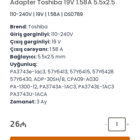
Adapter Toshiba 19V 1.58A 5.5x2.5
110-240V | 19V | 1.58A | DS0789
Brend:
Toshiba
Giriş gərginliyi:
110-240V
Çıxış gərginliyi:
19 V
Çıxış cərəyanı:
1.58 A
Bağlayıcı:
5.5x2.5 mm
Uyğunluq:
PA3743e-1ac3, 57Y6413, 57Y6415, 57Y6428
57Y6430, ADP-30SH/B, CPA09-A030
PA-1300-12, PA3743A-1AC3, PA3743E-1AC3
PA3743U-1ACA
Zəmanət:
3 Ay
26
-
+