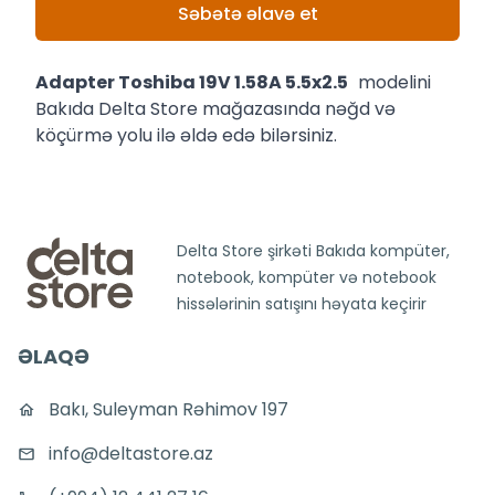
Səbətə əlavə et
Adapter Toshiba 19V 1.58A 5.5x2.5
modelini
Bakıda Delta Store mağazasında nəğd və
köçürmə yolu ilə əldə edə bilərsiniz.
Delta Store şirkəti Bakıda kompüter,
notebook, kompüter və notebook
hissələrinin satışını həyata keçirir
ƏLAQƏ
Bakı, Suleyman Rəhimov 197
info@deltastore.az