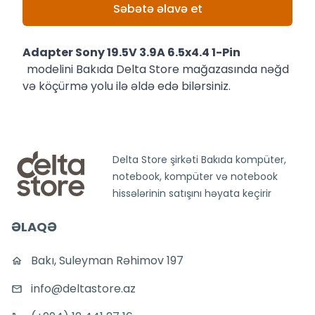
Səbətə əlavə et
Adapter Sony 19.5V 3.9A 6.5x4.4 1-Pin
modelini Bakıda Delta Store mağazasında nəğd
və köçürmə yolu ilə əldə edə bilərsiniz.
Delta Store şirkəti Bakıda kompüter,
notebook, kompüter və notebook
hissələrinin satışını həyata keçirir
ƏLAQƏ
Bakı, Suleyman Rəhimov 197
info@deltastore.az