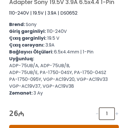
Adapter Sony 19.5V 3.9A 6.5x4.4 1-Pin
110-240V | 19.5V | 3.9A | DS0652
Brend:
Sony
Giriş gərginliyi:
110-240V
Çıxış gərginliyi:
19.5 V
Çıxış cərəyanı:
3.9A
Bağlayıcı Ölçüləri:
6.5x4.4mm | 1-Pin
Uyğunluq:
ADP-75UB/A, ADP-75UB/B,
ADP-75UB/E, PA-1750-04SY, PA-1750-04SZ
PA-1750-095Y, VGP-AC19V20, VGP-AC19V33
VGP-AC19V37, VGP-AC19V38
Zəmanət:
3 Ay
26
-
+