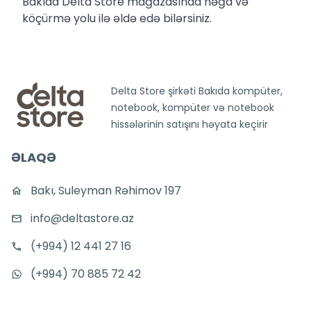
Bakıda Delta Store mağazasında nəğd və
köçürmə yolu ilə əldə edə bilərsiniz.
Delta Store şirkəti Bakıda kompüter,
notebook, kompüter və notebook
hissələrinin satışını həyata keçirir
ƏLAQƏ
Bakı, Suleyman Rəhimov 197
info@deltastore.az
(+994) 12 441 27 16
(+994) 70 885 72 42