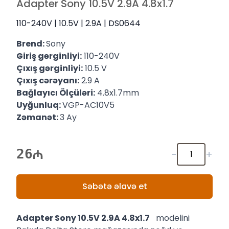
Adapter Sony 10.5V 2.9A 4.8x1.7
110-240V | 10.5V | 2.9A | DS0644
Brend:
Sony
Giriş gərginliyi:
110-240V
Çıxış gərginliyi:
10.5 V
Çıxış cərəyanı:
2.9 A
Bağlayıcı Ölçüləri:
4.8x1.7mm
Uyğunluq:
VGP-AC10V5
Zəmanət:
3 Ay
26
-
+
Səbətə əlavə et
Adapter Sony 10.5V 2.9A 4.8x1.7
modelini