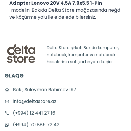
Adapter Lenovo 20V 4.5A 7.9x5.5 1-Pin
modelini Bakıda Delta Store mağazasında nəğd
və köçürmə yolu ilə əldə edə bilərsiniz.
Delta Store şirkəti Bakıda kompüter,
notebook, kompüter və notebook
hissələrinin satışını həyata keçirir
ƏLAQƏ
Bakı, Suleyman Rəhimov 197
info@deltastore.az
(+994) 12 441 27 16
(+994) 70 885 72 42