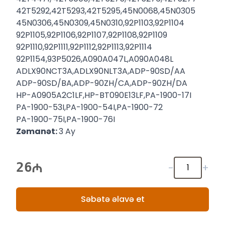
42T5292,42T5293,42T5295,45N0068,45N0305
45N0306,45N0309,45N0310,92P1103,92P1104
92P1105,92P1106,92P1107,92P1108,92P1109
92P1110,92P1111,92P1112,92P1113,92P1114
92P1154,93P5026,A090A047L,A090A048L
ADLX90NCT3A,ADLX90NLT3A,ADP-90SD/AA
ADP-90SD/BA,ADP-90ZH/CA,ADP-90ZH/DA
HP-A0905A2C1LF,HP-BT090E13LF,PA-1900-17I
PA-1900-53I,PA-1900-54I,PA-1900-72
PA-1900-75I,PA-1900-76I
Zəmanət:
3 Ay
26
-
+
Səbətə əlavə et