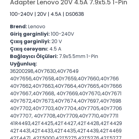
Adapter Lenovo 20V 4.5A 7.9x5.5 1-Pin
100-240V | 20V | 4.5A | DS0638
Brend:
Lenovo
Giriş gərginliyi:
100-240V
Çıxış gərginliyi:
20 V
Çıxış cərəyanı:
4.5 A
Bağlayıcı Ölçüləri:
7.9x5.5mm 1-Pin
Uyğunluq:
36200298,40Y7630,40Y7649
40Y7656,40Y7658,40Y7659,40Y7660,40Y766
40Y7662,40Y7663,40Y7664,40Y7665,40Y7666
40Y7667,40Y7668, 40Y7669,40Y7670,40Y7671
40Y7672,40Y7673,40Y7674,40Y7697,40Y7698
40Y7702,40Y7703,40Y7704,40Y7705,40Y7706
40Y7707, 40Y7708,40Y7709,40Y7710,40Y7711
41R4493,42T4425,42T4427,42T4428,42T4429
42T4431,42T4433,42T4435,42T4439,42T4469
42T4471, 42T5000,42T5275,42T5276,42T5277