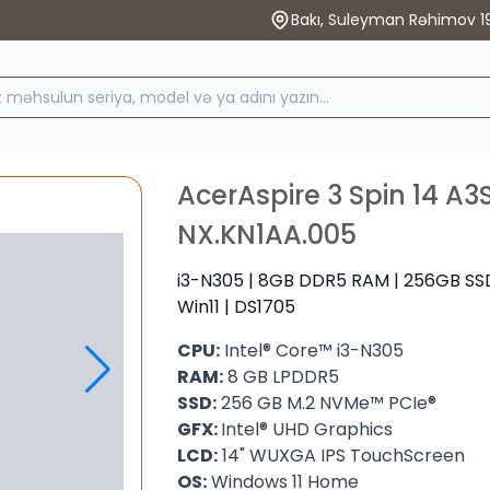
Bakı, Suleyman Rəhimov 1
AcerAspire 3 Spin 14 A
NX.KN1AA.005
i3-N305 | 8GB DDR5 RAM | 256GB SSD 
Win11 | DS1705
CPU:
Intel® Core™ i3-N305
RAM:
8 GB LPDDR5
SSD:
256 GB M.2 NVMe™ PCIe®
GFX:
Intel® UHD Graphics
LCD:
14" WUXGA IPS TouchScreen
OS:
Windows 11 Home