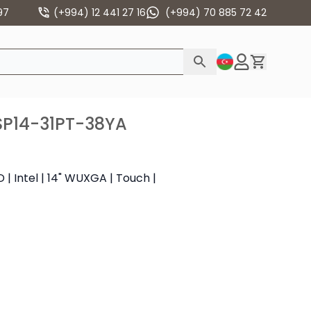
97
(+994) 12 441 27 16
(+994) 70 885 72 42
3SP14-31PT-38YA
| Intel | 14" WUXGA | Touch |