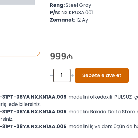
Rəng:
Steel Gray
P/N:
NX.KRUSA.001
Zəmanət:
12 Ay
999
-
+
Səbətə əlavə et
14-31PT-38YA NX.KN1AA.005
modelini ölkədaxili PULSUZ ç
iş edə bilərsiniz.
14-31PT-38YA NX.KN1AA.005
modelini Bakıda Delta Stor
rsiniz.
14-31PT-38YA NX.KN1AA.005
modelini iş və dərs üçün də hə