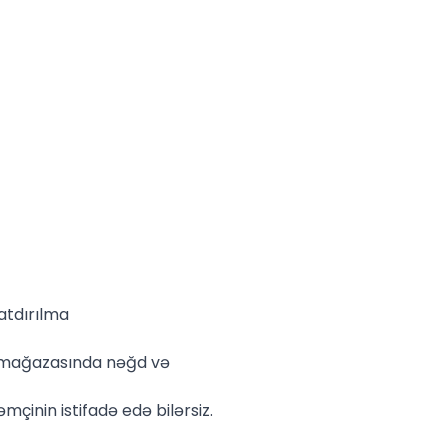
atdırılma
e mağazasında nəğd və
mçinin istifadə edə bilərsiz.