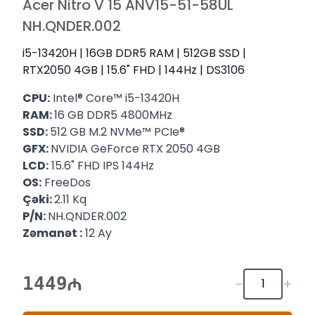
Acer Nitro V 15 ANV15-51-58UL
NH.QNDER.002
i5-13420H | 16GB DDR5 RAM | 512GB SSD |
RTX2050 4GB | 15.6" FHD | 144Hz | DS3106
CPU:
Intel® Core™ i5-13420H
RAM:
16 GB DDR5 4800MHz
SSD:
512 GB M.2 NVMe™ PCIe®
GFX:
NVIDIA GeForce RTX 2050 4GB
LCD:
15.6" FHD IPS 144Hz
OS:
FreeDos
Çəki:
2.11 Kq
P/N:
NH.QNDER.002
Zəmanət :
12 Ay
1449
-
+