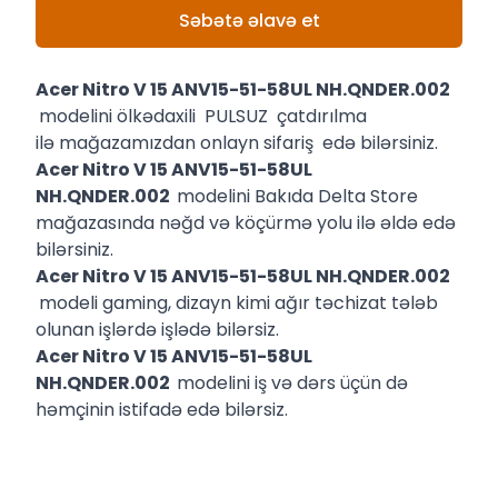
Səbətə əlavə et
Acer Nitro V 15 ANV15-51-58UL NH.QNDER.002
modelini ölkədaxili PULSUZ çatdırılma
ilə mağazamızdan onlayn sifariş edə bilərsiniz.
Acer Nitro V 15 ANV15-51-58UL
NH.QNDER.002
modelini Bakıda Delta Store
mağazasında nəğd və köçürmə yolu ilə əldə edə
bilərsiniz.
Acer Nitro V 15 ANV15-51-58UL NH.QNDER.002
modeli gaming, dizayn kimi ağır təchizat tələb
olunan işlərdə işlədə bilərsiz.
Acer Nitro V 15 ANV15-51-58UL
NH.QNDER.002
modelini iş və dərs üçün də
həmçinin istifadə edə bilərsiz.