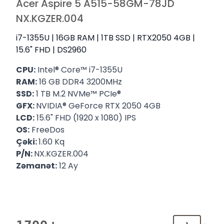
Acer Aspire 5 A515-58GM-78JD
NX.KGZER.004
i7-1355U | 16GB RAM | 1TB SSD | RTX2050 4GB |
15.6" FHD | DS2960
CPU:
Intel® Core™ i7-1355U
RAM:
16 GB DDR4 3200MHz
SSD:
1 TB M.2 NVMe™ PCIe®
GFX:
NVIDIA® GeForce RTX 2050 4GB
LCD:
15.6" FHD (1920 x 1080) IPS
OS:
FreeDos
Çəki:
1.60 Kq
P/N:
NX.KGZER.004
Zəmanət:
12 Ay