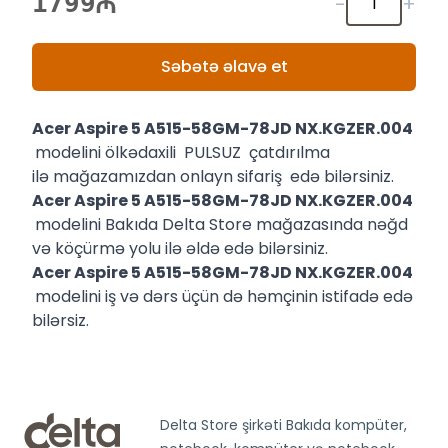
1799
-
+
Səbətə əlavə et
Acer Aspire 5 A515-58GM-78JD NX.KGZER.004
modelini ölkədaxili PULSUZ çatdırılma
ilə mağazamızdan onlayn sifariş edə bilərsiniz.
Acer Aspire 5 A515-58GM-78JD NX.KGZER.004
modelini Bakıda Delta Store mağazasında nəğd
və köçürmə yolu ilə əldə edə bilərsiniz.
Acer Aspire 5 A515-58GM-78JD NX.KGZER.004
modelini iş və dərs üçün də həmçinin istifadə edə
bilərsiz.
Delta Store şirkəti Bakıda kompüter,