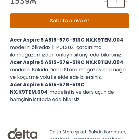
1539
-
+
Səbətə əlavə et
Acer Aspire 5 A515-57G-51RC NX.K9TEM.004
modelini ölkədaxili PULSUZ çatdırılma
ilə mağazamızdan onlayn sifariş edə bilərsiniz.
Acer Aspire 5 A515-57G-51RC NX.K9TEM.004
modelini Bakıda Delta Store mağazasında nəğd
və köçürmə yolu ilə əldə edə bilərsiniz.
Acer Aspire 5 A515-57G-51RC
NX.K9TEM.004
modelini iş və dərs üçün də
həmçinin istifadə edə bilərsiz.
Delta Store şirkəti Bakıda kompüter,