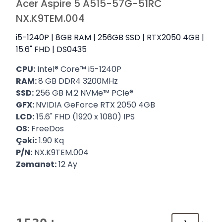
Acer Aspire 5 A515-57G-51RC
NX.K9TEM.004
i5-1240P | 8GB RAM | 256GB SSD | RTX2050 4GB |
15.6" FHD | DS0435
CPU:
Intel® Core™ i5-1240P
RAM:
8 GB DDR4 3200MHz
SSD:
256 GB M.2 NVMe™ PCIe®
GFX: ‎
NVIDIA GeForce RTX 2050 4GB
LCD:
15.6" FHD (1920 x 1080) IPS
OS:
FreeDos
Çəki:
1.90 Kq
P/N:
‎NX.K9TEM.004
Zəmanət:
12 Ay