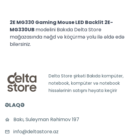
2E MG330 Gaming Mouse LED Backlit 2E-
MG330UB
modelini Bakıda Delta Store
mağazasında nəğd və köçürmə yolu ilə əldə edə
bilərsiniz.
Delta Store şirkəti Bakıda kompüter,
notebook, kompüter və notebook
hissələrinin satışını həyata keçirir
ƏLAQƏ
Bakı, Suleyman Rəhimov 197
info@deltastore.az