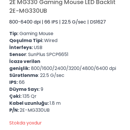
2E MG330 Gaming Mouse LED Backlit
2E-MG330UB
800-6400 dpi | 66 IPS | 22.5 G/sec | DS1627
Tip:
Gaming Mouse
Qoşulma Tipi:
Wired
İnterfeys:
USB
Sensor
: SunPlus SPCP6651
İcazə verilən
genişlik:
800/1600/2400/3200/4800/6400 dpi
Sürətlənmə
: 22.5 G/sec
IPS:
66
Düymə Sayı:
9
Çəki:
135 Qr
Kabel uzunluğu:
1.8 m
P/N:
2E-MG330UB
Stokda yoxdur