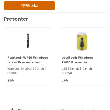
Filterler
Filterler
Presenter
Fantech WP10 Wireless
Logitech Wireless
Laser Presentation
R400 Presenter
Wireless 2.4GHz | 30 metr |
USB | Simsiz | 10 metr |
DS3107
DS0241
29
67