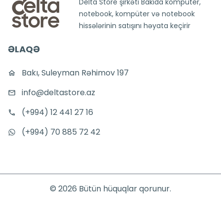
Delta Store şirkəti Bakıda kompüter,
notebook, kompüter və notebook
hissələrinin satışını həyata keçirir
ƏLAQƏ
Bakı, Suleyman Rəhimov 197
info@deltastore.az
(+994) 12 441 27 16
(+994) 70 885 72 42
©
2026
Bütün hüquqlar qorunur.