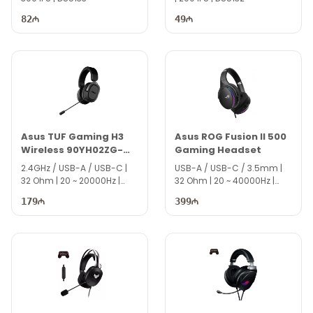
82
49
Asus TUF Gaming H3
Asus ROG Fusion II 500
Wireless 90YH02ZG-
Gaming Headset
B3UA00
2.4GHz / USB-A / USB-C |
USB-A / USB-C / 3.5mm |
32 Ohm | 20 ~ 20000Hz |
32 Ohm | 20 ~ 40000Hz |
DS5114
DS5119
179
399