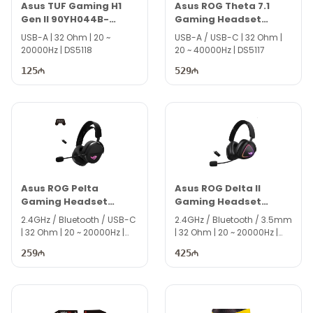
Asus TUF Gaming H1
Asus ROG Theta 7.1
Gen II 90YH044B-
Gaming Headset
BHUA00
90YH01W7-B2UA00
USB-A | 32 Ohm | 20 ~
USB-A / USB-C | 32 Ohm |
20000Hz | DS5118
20 ~ 40000Hz | DS5117
125
529
Asus ROG Pelta
Asus ROG Delta II
Gaming Headset
Gaming Headset
90YH0410-BHUA00
90YH03W0-BHUA00
2.4GHz / Bluetooth / USB-C
2.4GHz / Bluetooth / 3.5mm
| 32 Ohm | 20 ~ 20000Hz |
| 32 Ohm | 20 ~ 20000Hz |
DS5116
DS5115
259
425