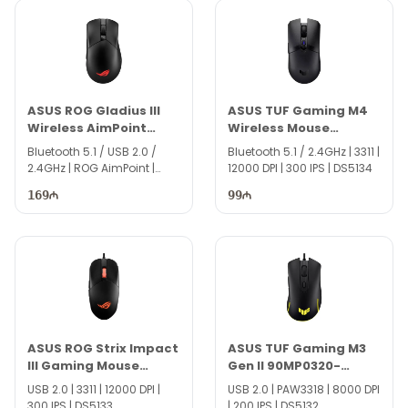
ASUS ROG Gladius III
ASUS TUF Gaming M4
Wireless AimPoint
Wireless Mouse
Gaming Mouse
90MP02F0-BMUA00
Bluetooth 5.1 / USB 2.0 /
Bluetooth 5.1 / 2.4GHz | 3311 |
90MP02Y0-BMUA01
2.4GHz | ROG AimPoint |
12000 DPI | 300 IPS | DS5134
100~36000 DPI | 650 IPS |
169
99
DS5136
ASUS ROG Strix Impact
ASUS TUF Gaming M3
III Gaming Mouse
Gen II 90MP0320-
90MP0300-BMUA00
BMUA00
USB 2.0 | 3311 | 12000 DPI |
USB 2.0 | PAW3318 | 8000 DPI
300 IPS | DS5133
| 200 IPS | DS5132