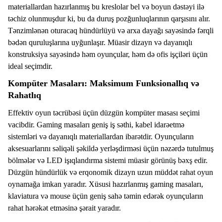
materiallardan hazırlanmış bu kreslolar bel və boyun dəstəyi ilə
təchiz olunmuşdur ki, bu da duruş pozğunluqlarının qarşısını alır.
Tənzimlənən oturacaq hündürlüyü və arxa dayağı sayəsində fərqli
bədən quruluşlarına uyğunlaşır. Müasir dizayn və dayanıqlı
konstruksiya sayəsində həm oyunçular, həm də ofis işçiləri üçün
ideal seçimdir.
Kompüter Masaları: Maksimum Funksionallıq və
Rahatlıq
Effektiv oyun təcrübəsi üçün düzgün kompüter masası seçimi
vacibdir. Gaming masaları geniş iş səthi, kabel idarəetmə
sistemləri və dayanıqlı materiallardan ibarətdir. Oyunçuların
aksesuarlarını səliqəli şəkildə yerləşdirməsi üçün nəzərdə tutulmuş
bölmələr və LED işıqlandırma sistemi müasir görünüş bəxş edir.
Düzgün hündürlük və erqonomik dizayn uzun müddət rahat oyun
oynamağa imkan yaradır. Xüsusi hazırlanmış gaming masaları,
klaviatura və mouse üçün geniş sahə təmin edərək oyunçuların
rahat hərəkət etməsinə şərait yaradır.