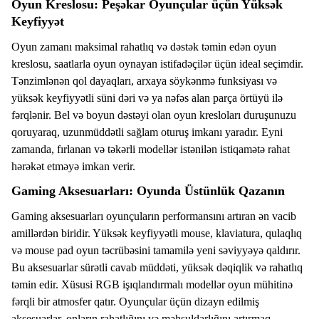
Oyun Kreslosu: Peşəkar Oyunçular üçün Yüksək
Keyfiyyət
Oyun zamanı maksimal rahatlıq və dəstək təmin edən oyun
kreslosu, saatlarla oyun oynayan istifadəçilər üçün ideal seçimdir.
Tənzimlənən qol dayaqları, arxaya söykənmə funksiyası və
yüksək keyfiyyətli süni dəri və ya nəfəs alan parça örtüyü ilə
fərqlənir. Bel və boyun dəstəyi olan oyun kresloları duruşunuzu
qoruyaraq, uzunmüddətli sağlam oturuş imkanı yaradır. Eyni
zamanda, fırlanan və təkərli modellər istənilən istiqamətə rahat
hərəkət etməyə imkan verir.
Gaming Aksesuarları: Oyunda Üstünlük Qazanın
Gaming aksesuarları oyunçuların performansını artıran ən vacib
amillərdən biridir. Yüksək keyfiyyətli mouse, klaviatura, qulaqlıq
və mouse pad oyun təcrübəsini tamamilə yeni səviyyəyə qaldırır.
Bu aksesuarlar sürətli cavab müddəti, yüksək dəqiqlik və rahatlıq
təmin edir. Xüsusi RGB işıqlandırmalı modellər oyun mühitinə
fərqli bir atmosfer qatır. Oyunçular üçün dizayn edilmiş
aksesuarlar, onların rahatlığını və məhsuldarlığını artırmaq