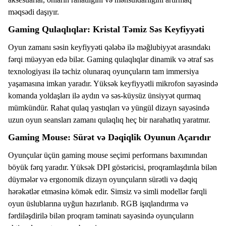
məqsədi daşıyır.
Gaming Qulaqlıqlar: Kristal Təmiz Səs Keyfiyyəti
Oyun zamanı səsin keyfiyyəti qələbə ilə məğlubiyyət arasındakı
fərqi müəyyən edə bilər. Gaming qulaqlıqlar dinamik və ətraf səs
texnologiyası ilə təchiz olunaraq oyunçuların tam immersiya
yaşamasına imkan yaradır. Yüksək keyfiyyətli mikrofon sayəsində
komanda yoldaşları ilə aydın və səs-küysüz ünsiyyət qurmaq
mümkündür. Rahat qulaq yastıqları və yüngül dizayn sayəsində
uzun oyun seansları zamanı qulaqlıq heç bir narahatlıq yaratmır.
Gaming Mouse: Sürət və Dəqiqlik Oyunun Açarıdır
Oyunçular üçün gaming mouse seçimi performans baxımından
böyük fərq yaradır. Yüksək DPI göstəricisi, proqramlaşdırıla bilən
düymələr və ergonomik dizayn oyunçuların sürətli və dəqiq
hərəkətlər etməsinə kömək edir. Simsiz və simli modellər fərqli
oyun üslublarına uyğun hazırlanıb. RGB işıqlandırma və
fərdiləşdirilə bilən proqram təminatı sayəsində oyunçuların