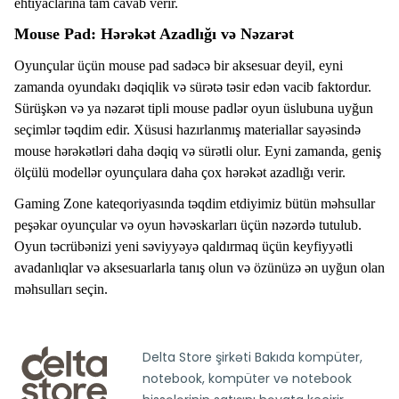
ehtiyaclarına tam cavab verir.
Mouse Pad: Hərəkət Azadlığı və Nəzarət
Oyunçular üçün mouse pad sadəcə bir aksesuar deyil, eyni
zamanda oyundakı dəqiqlik və sürətə təsir edən vacib faktordur.
Sürüşkən və ya nəzarət tipli mouse padlər oyun üslubuna uyğun
seçimlər təqdim edir. Xüsusi hazırlanmış materiallar sayəsində
mouse hərəkətləri daha dəqiq və sürətli olur. Eyni zamanda, geniş
ölçülü modellər oyunçulara daha çox hərəkət azadlığı verir.
Gaming Zone kateqoriyasında təqdim etdiyimiz bütün məhsullar
peşəkar oyunçular və oyun həvəskarları üçün nəzərdə tutulub.
Oyun təcrübənizi yeni səviyyəyə qaldırmaq üçün keyfiyyətli
avadanlıqlar və aksesuarlarla tanış olun və özünüzə ən uyğun olan
məhsulları seçin.
Delta Store şirkəti Bakıda kompüter,
notebook, kompüter və notebook