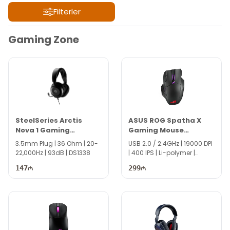
Filterler
Filterler
Gaming Zone
SteelSeries Arctis
ASUS ROG Spatha X
Nova 1 Gaming
Gaming Mouse
Headset
90MP0220-BMUA00
3.5mm Plug | 36 Ohm | 20-
USB 2.0 / 2.4GHz | 19000 DPI
22,000Hz | 93dB | DS1338
| 400 IPS | Li-polymer |
DS5141
147
299