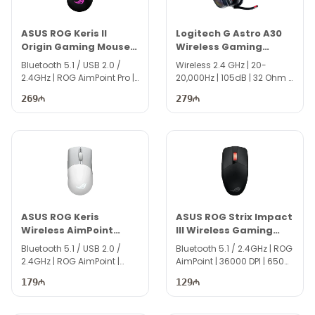
ASUS ROG Keris II
Logitech G Astro A30
Origin Gaming Mouse
Wireless Gaming
90MP04A0-BMUA00
Headset
Bluetooth 5.1 / USB 2.0 /
Wireless 2.4 GHz | 20-
2.4GHz | ROG AimPoint Pro |
20,000Hz | 105dB | 32 Ohm |
42000 DPI | DS5140
DS5152
269
279
ASUS ROG Keris
ASUS ROG Strix Impact
Wireless AimPoint
III Wireless Gaming
Gaming Mouse
Mouse 90MP03D0-
Bluetooth 5.1 / USB 2.0 /
Bluetooth 5.1 / 2.4GHz | ROG
90MP02V0-BMUA10
BMUA00
2.4GHz | ROG AimPoint |
AimPoint | 36000 DPI | 650
36000 DPI | 650 IPS |
IPS | DS5137
179
129
370mAh | DS5138