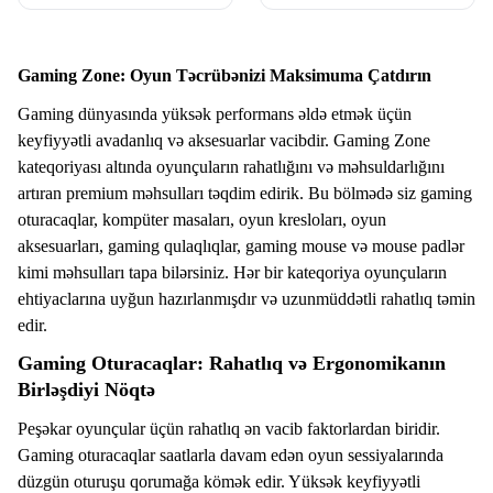
Gaming Zone: Oyun Təcrübənizi Maksimuma Çatdırın
Gaming dünyasında yüksək performans əldə etmək üçün
keyfiyyətli avadanlıq və aksesuarlar vacibdir. Gaming Zone
kateqoriyası altında oyunçuların rahatlığını və məhsuldarlığını
artıran premium məhsulları təqdim edirik. Bu bölmədə siz gaming
oturacaqlar, kompüter masaları, oyun kresloları, oyun
aksesuarları, gaming qulaqlıqlar, gaming mouse və mouse padlər
kimi məhsulları tapa bilərsiniz. Hər bir kateqoriya oyunçuların
ehtiyaclarına uyğun hazırlanmışdır və uzunmüddətli rahatlıq təmin
edir.
Gaming Oturacaqlar: Rahatlıq və Ergonomikanın
Birləşdiyi Nöqtə
Peşəkar oyunçular üçün rahatlıq ən vacib faktorlardan biridir.
Gaming oturacaqlar saatlarla davam edən oyun sessiyalarında
düzgün oturuşu qorumağa kömək edir. Yüksək keyfiyyətli