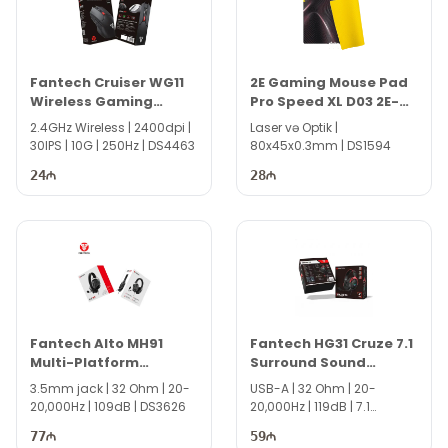
Fantech Cruiser WG11
2E Gaming Mouse Pad
Wireless Gaming
Pro Speed XL D03 2E-
Mouse
SPEED-XL-D03-PRO
2.4GHz Wireless | 2400dpi |
Laser və Optik |
30IPS | 10G | 250Hz | DS4463
80x45x0.3mm | DS1594
24
28
Fantech Alto MH91
Fantech HG31 Cruze 7.1
Multi-Platform
Surround Sound
Gaming Headset
Gaming Headset
3.5mm jack | 32 Ohm | 20-
USB-A | 32 Ohm | 20-
20,000Hz | 109dB | DS3626
20,000Hz | 119dB | 7.1
surround | DS5063
77
59