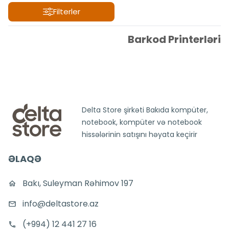
Filterler
Filterler
Barkod Printerləri
Delta Store şirkəti Bakıda kompüter,
notebook, kompüter və notebook
hissələrinin satışını həyata keçirir
ƏLAQƏ
Bakı, Suleyman Rəhimov 197
info@deltastore.az
(+994) 12 441 27 16