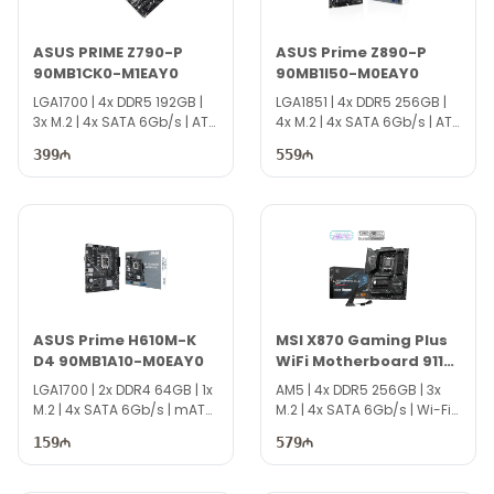
ASUS PRIME Z790-P
ASUS Prime Z890-P
90MB1CK0-M1EAY0
90MB1I50-M0EAY0
LGA1700 | 4x DDR5 192GB |
LGA1851 | 4x DDR5 256GB |
3x M.2 | 4x SATA 6Gb/s | ATX
4x M.2 | 4x SATA 6Gb/s | ATX
| DS5111
| DS5112
399
559
ASUS Prime H610M-K
MSI X870 Gaming Plus
D4 90MB1A10-M0EAY0
WiFi Motherboard 911-
7E47-021
LGA1700 | 2x DDR4 64GB | 1x
AM5 | 4x DDR5 256GB | 3x
M.2 | 4x SATA 6Gb/s | mATX
M.2 | 4x SATA 6Gb/s | Wi-Fi
| DS5110
7 | ATX | DS5105
159
579