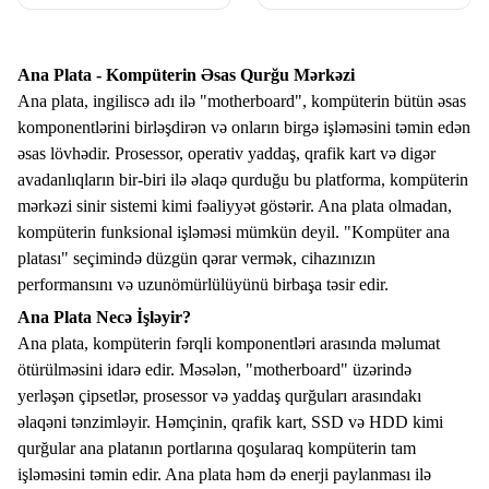
Ana Plata - Kompüterin Əsas Qurğu Mərkəzi
Ana plata, ingiliscə adı ilə "motherboard", kompüterin bütün əsas
komponentlərini birləşdirən və onların birgə işləməsini təmin edən
əsas lövhədir. Prosessor, operativ yaddaş, qrafik kart və digər
avadanlıqların bir-biri ilə əlaqə qurduğu bu platforma, kompüterin
mərkəzi sinir sistemi kimi fəaliyyət göstərir. Ana plata olmadan,
kompüterin funksional işləməsi mümkün deyil. "Kompüter ana
platası" seçimində düzgün qərar vermək, cihazınızın
performansını və uzunömürlülüyünü birbaşa təsir edir.
Ana Plata Necə İşləyir?
Ana plata, kompüterin fərqli komponentləri arasında məlumat
ötürülməsini idarə edir. Məsələn, "motherboard" üzərində
yerləşən çipsetlər, prosessor və yaddaş qurğuları arasındakı
əlaqəni tənzimləyir. Həmçinin, qrafik kart, SSD və HDD kimi
qurğular ana platanın portlarına qoşularaq kompüterin tam
işləməsini təmin edir. Ana plata həm də enerji paylanması ilə