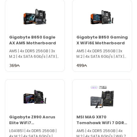
Gigabyte B650 Eagle
Gigabyte B850 Gaming
AX AM5 Motherboard
X WiFi6E Motherboard
AM5 | 4x DDR5 256GB | 3x
AM5 | 4x DDR5 256GB | 3x
M.2 | 4x SATA 6Gb/s | ATX |
M.2 | 4x SATA 6Gb/s | ATX |
DS3204
DS5097
369
499
Gigabyte Z890 Aorus
MSI MAG X870
Elite WiFi7
Tomahawk WiFi 7 DDR5
Motherboard
Motherboard
LGA1851 | 4x DDR5 256GB |
AM5 | 4x DDR5 256GB | 4x
4x M.2 | 4x SATA 6Gb/s |
M.2 | 4x SATA 6Gb/s | WiFi 7 |