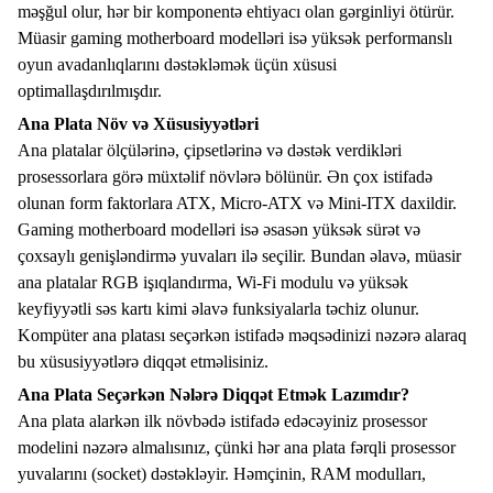
məşğul olur, hər bir komponentə ehtiyacı olan gərginliyi ötürür.
Müasir gaming motherboard modelləri isə yüksək performanslı
oyun avadanlıqlarını dəstəkləmək üçün xüsusi
optimallaşdırılmışdır.
Ana Plata Növ və Xüsusiyyətləri
Ana platalar ölçülərinə, çipsetlərinə və dəstək verdikləri
prosessorlara görə müxtəlif növlərə bölünür. Ən çox istifadə
olunan form faktorlara ATX, Micro-ATX və Mini-ITX daxildir.
Gaming motherboard modelləri isə əsasən yüksək sürət və
çoxsaylı genişləndirmə yuvaları ilə seçilir. Bundan əlavə, müasir
ana platalar RGB işıqlandırma, Wi-Fi modulu və yüksək
keyfiyyətli səs kartı kimi əlavə funksiyalarla təchiz olunur.
Kompüter ana platası seçərkən istifadə məqsədinizi nəzərə alaraq
bu xüsusiyyətlərə diqqət etməlisiniz.
Ana Plata Seçərkən Nələrə Diqqət Etmək Lazımdır?
Ana plata alarkən ilk növbədə istifadə edəcəyiniz prosessor
modelini nəzərə almalısınız, çünki hər ana plata fərqli prosessor
yuvalarını (socket) dəstəkləyir. Həmçinin, RAM modulları,