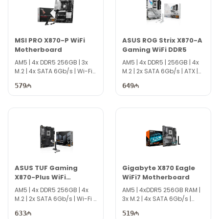
MSI PRO X870-P WiFi
ASUS ROG Strix X870-A
Motherboard
Gaming WiFi DDR5
AM5 | 4x DDR5 256GB | 3x
AM5 | 4x DDR5 | 256GB | 4x
M.2 | 4x SATA 6Gb/s | Wi-Fi
M.2 | 2x SATA 6Gb/s | ATX |
7 | ATX | DS3249
DS4213
579
649
ASUS TUF Gaming
Gigabyte X870 Eagle
X870-Plus WiFi
WiFi7 Motherboard
Motherboard
AM5 | 4x DDR5 256GB | 4x
AM5 | 4xDDR5 256GB RAM |
M.2 | 2x SATA 6Gb/s | Wi-Fi 7
3x M.2 | 4x SATA 6Gb/s |
| ATX | DS4708
WiFi7 | ATX | DS4707
633
519