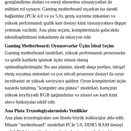
genişləndirmə slotları və enerji idarəetmə xüsusiyyətləri də
mühüm rol oynayır. Gaming motherboard seçərkən isə sürətli
bağlantılar (PCIe 4.0 və ya 5.0), geniş soyutma imkanları və
yüksək performanslı qrafik kart dəstəyi kimi xüsusiyyətlərə diqqət
yetirmək vacibdir. Ana plata seçimi, kompüterinizin gələcəkdə
təkmilləşdirilməsi imkanlarını da müəyyən edir.
Gaming Motherboard: Oyunsevərlər Üçün İdeal Seçim
Gaming motherboard modelləri, yüksək performanslı prosessorlar
və qrafik kartlarla işləmək üçün xüsusi olaraq
optimallaşdırılmışdır. Bu ana platalar, sürətli əlaqə portları, inkişaf
etmiş soyutma sistemləri və çox nüvəli prosessor dəstəyi ilə oyun
təcrübəsini ən yüksək səviyyəyə qaldırır. Oyun kompüterləri üçün
nəzərdə tutulmuş "kompüter ana platası" modelləri, həmçinin
yüksək keyfiyyətli RGB işıqlandırma və xüsusi səs kartı kimi
əlavə funksiyalar təklif edir.
Ana Plata Texnologiyalarındakı Yeniliklər
Ana plata texnologiyaları son illərdə böyük irəliləyişlər əldə edib.
Müasir "motherboard" modelləri PCIe 5.0, DDR5 RAM dəstəyi