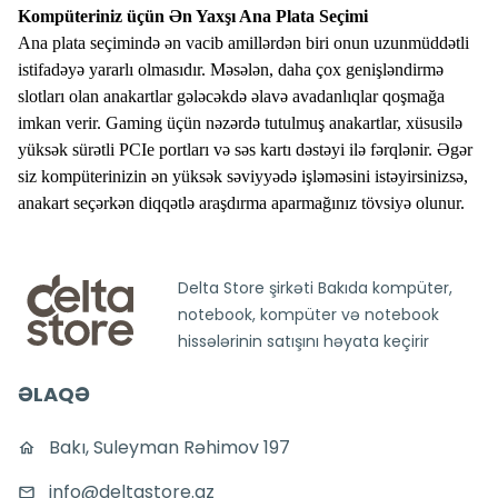
Kompüteriniz üçün Ən Yaxşı Ana Plata Seçimi
Ana plata seçimində ən vacib amillərdən biri onun uzunmüddətli
istifadəyə yararlı olmasıdır. Məsələn, daha çox genişləndirmə
slotları olan anakartlar gələcəkdə əlavə avadanlıqlar qoşmağa
imkan verir. Gaming üçün nəzərdə tutulmuş anakartlar, xüsusilə
yüksək sürətli PCIe portları və səs kartı dəstəyi ilə fərqlənir. Əgər
siz kompüterinizin ən yüksək səviyyədə işləməsini istəyirsinizsə,
anakart seçərkən diqqətlə araşdırma aparmağınız tövsiyə olunur.
Delta Store şirkəti Bakıda kompüter,
notebook, kompüter və notebook
hissələrinin satışını həyata keçirir
ƏLAQƏ
Bakı, Suleyman Rəhimov 197
info@deltastore.az