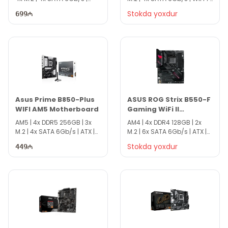
WiFi 7 | ATX | DS3184
ATX | DS4899
Stokda yoxdur
699
Asus Prime B850-Plus
ASUS ROG Strix B550-F
WIFI AM5 Motherboard
Gaming WiFi II
Motherboard
AM5 | 4x DDR5 256GB | 3x
AM4 | 4x DDR4 128GB | 2x
M.2 | 4x SATA 6Gb/s | ATX |
M.2 | 6x SATA 6Gb/s | ATX |
DS4909
DS4766
Stokda yoxdur
449