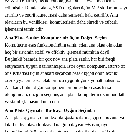
və Wi-Fi 6 kimi yüksək texnologiyalı xüsusiyyətlərlə təchiz
edilmişdir. Bundan əlavə, SSD qurğuları üçün M.2 slotlarının sayı
artırılıb və enerji idarəetməsi daha səmərəli hala gətirilib. Ana
plataların bu yenilikləri, kompüterlərin daha sürətli və etibarlı
işləməsini təmin edir.
Ana Plata Satılır: Kompüteriniz üçün Doğru Seçim
Kompüterin əsas funksionallığını təmin edən ana plata olmadan
heç bir sistemin stabil və effektiv işləməsi mümkün deyil.
Bugünkü bazarda bir çox növ ana plata satılır, hər biri fərqli
ehtiyaclara uyğun hazırlanmışdır. İstər oyun kompüteri, istərsə də
ofis istifadəsi üçün anakart seçərkən əsas diqqəti onun texniki
xüsusiyyətlərinə və tələblərinizə uyğunluğuna yönəltməlisiniz.
Anakart, bütün digər komponentləri birləşdirən əsas hissə
olduğundan, düzgün seçilmiş ana plata kompüterin uzunmüddətli
və stabil işləməsini təmin edir.
Ana Plata Qiyməti - Büdcəyə Uyğun Seçimlər
Ana plata qiyməti, onun texniki göstəricilərinə, çipset növünə və
təklif etdiyi əlavə funksiyalara görə dəyişir. Əsasən, oyun
kompüterləri üçün nəzərdə tutulmuş anakartlar daha yüksək