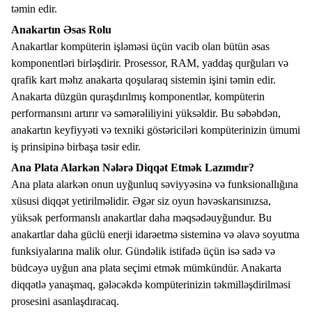
təmin edir.
Anakartın Əsas Rolu
Anakartlar kompüterin işləməsi üçün vacib olan bütün əsas
komponentləri birləşdirir. Prosessor, RAM, yaddaş qurğuları və
qrafik kart məhz anakarta qoşularaq sistemin işini təmin edir.
Anakarta düzgün quraşdırılmış komponentlər, kompüterin
performansını artırır və səmərəliliyini yüksəldir. Bu səbəbdən,
anakartın keyfiyyəti və texniki göstəriciləri kompüterinizin ümumi
iş prinsipinə birbaşa təsir edir.
Ana Plata Alarkən Nələrə Diqqət Etmək Lazımdır?
Ana plata alarkən onun uyğunluq səviyyəsinə və funksionallığına
xüsusi diqqət yetirilməlidir. Əgər siz oyun həvəskarısınızsa,
yüksək performanslı anakartlar daha məqsədəuyğundur. Bu
anakartlar daha güclü enerji idarəetmə sisteminə və əlavə soyutma
funksiyalarına malik olur. Gündəlik istifadə üçün isə sadə və
büdcəyə uyğun ana plata seçimi etmək mümkündür. Anakarta
diqqətlə yanaşmaq, gələcəkdə kompüterinizin təkmilləşdirilməsi
prosesini asanlaşdıracaq.