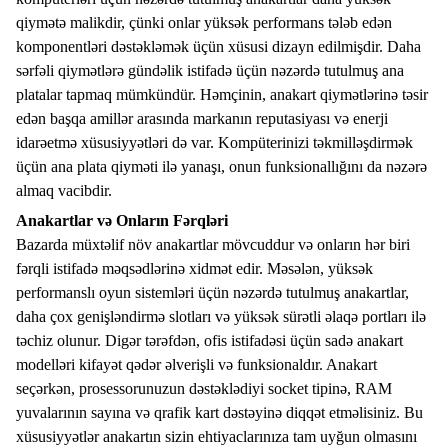
qiymətə malikdir, çünki onlar yüksək performans tələb edən
komponentləri dəstəkləmək üçün xüsusi dizayn edilmişdir. Daha
sərfəli qiymətlərə gündəlik istifadə üçün nəzərdə tutulmuş ana
platalar tapmaq mümkündür. Həmçinin, anakart qiymətlərinə təsir
edən başqa amillər arasında markanın reputasiyası və enerji
idarəetmə xüsusiyyətləri də var. Kompüterinizi təkmilləşdirmək
üçün ana plata qiyməti ilə yanaşı, onun funksionallığını da nəzərə
almaq vacibdir.
Anakartlar və Onların Fərqləri
Bazarda müxtəlif növ anakartlar mövcuddur və onların hər biri
fərqli istifadə məqsədlərinə xidmət edir. Məsələn, yüksək
performanslı oyun sistemləri üçün nəzərdə tutulmuş anakartlar,
daha çox genişləndirmə slotları və yüksək sürətli əlaqə portları ilə
təchiz olunur. Digər tərəfdən, ofis istifadəsi üçün sadə anakart
modelləri kifayət qədər əlverişli və funksionaldır. Anakart
seçərkən, prosessorunuzun dəstəklədiyi socket tipinə, RAM
yuvalarının sayına və qrafik kart dəstəyinə diqqət etməlisiniz. Bu
xüsusiyyətlər anakartın sizin ehtiyaclarınıza tam uyğun olmasını