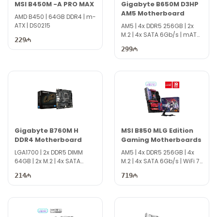
MSI B450M -A PRO MAX
Gigabyte B650M D3HP
AM5 Motherboard
AMD B450 | 64GB DDR4 | m-
ATX | DS0215
AM5 | 4x DDR5 256GB | 2x
M.2 | 4x SATA 6Gb/s | mATX
229
| DS3216
299
Gigabyte B760M H
MSI B850 MLG Edition
DDR4 Motherboard
Gaming Motherboards
LGA1700 | 2x DDR5 DIMM
AM5 | 4x DDR5 256GB | 4x
64GB | 2x M.2 | 4x SATA
M.2 | 4x SATA 6Gb/s | WiFi 7 |
6Gb/s | mATX | DS4721
ATX | DS4709
214
719